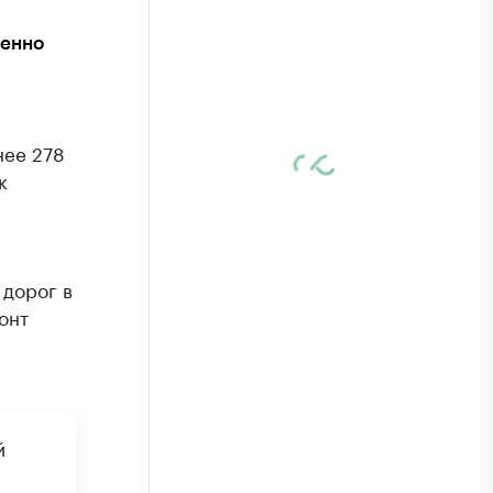
венно
нее 278
к
 дорог в
онт
й