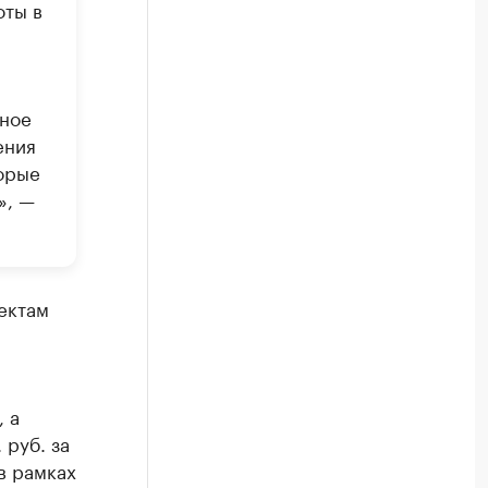
оты в
и
нное
ения
торые
», —
ектам
, а
 руб. за
в рамках