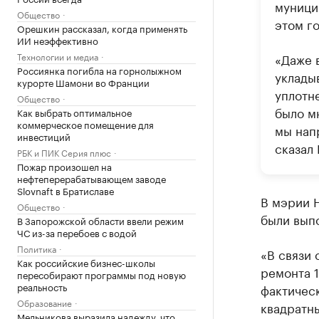
муници
Общество
этом го
Орешкин рассказал, когда применять
ИИ неэффективно
Технологии и медиа
«Даже 
Россиянка погибла на горнолыжном
уклады
курорте Шамони во Франции
уплотн
Общество
было м
Как выбрать оптимальное
коммерческое помещение для
мы нап
инвестиций
сказал
РБК и ПИК Серия плюс
Пожар произошел на
нефтеперерабатывающем заводе
Slovnaft в Братиславе
В мэрии Н
Общество
были вып
В Запорожской области ввели режим
ЧС из-за перебоев с водой
Политика
«В связи 
Как российские бизнес-школы
ремонта 1
пересобирают программы под новую
реальность
фактическ
Образование
квадратн
Мельникова выразила надежду, что