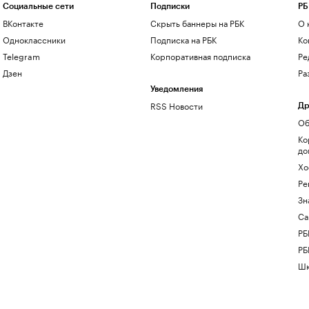
Социальные сети
Подписки
РБ
ВКонтакте
Скрыть баннеры на РБК
О 
Одноклассники
Подписка на РБК
Ко
Telegram
Корпоративная подписка
Ре
Дзен
Ра
Уведомления
RSS Новости
Др
Об
Ко
до
Хо
Ре
Зн
Са
РБ
РБ
Шк