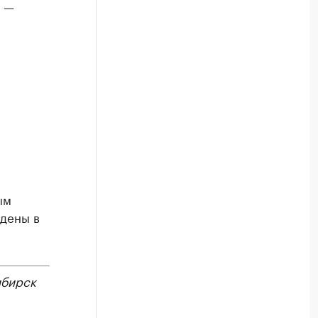
, —
е
ым
едены в
бирск