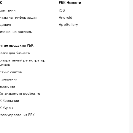
К
РБК Новости
компании
iOS
нтактная информация
Android
дакция
AppGallery
змещение рекламы
угие продукты РБК
лако для бизнеса
рпоративный регистратор
менов
стинг сайтов
г.решения
акомства
йт знакомств podbor.ru
К Компании
К Курсы
ола управления РБК