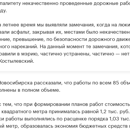
палитету некачественно проведенные дорожные раб
ду.
в летнее время мы выявляли замечания, когда на люк
вали асфальт, закрывая их, местами было некачестве
ение, превышение, по безопасности дорожного движ
ного нареканий. На данный момент те замечания, ко
равили в мэрию, частично устранены, частично — нет
 Костылевский.
овосибирска рассказали, что работы по всем 85 объ
олнены в полном объеме.
с тем, что при формировании планов работ стоимость
 квадратного метра принималась равной 1,2 тыс. руб.
и работы выполнялись по расценке порядка 1,03 тыс.
ый метр, образовалась экономия бюджетных средств 