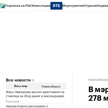
Подписка на РБК
Инвестиции
Мероприятия
Отрасли
Недви
РБК Курсы
РБК Life
Тренды
Визионеры
Национальные проекты
Горо
Спецпроекты СПб
Конференции СПб
Спецпроекты
Проверка конт
Новосибирс
Все новости
Новосибирск
Весь мир
В мэр
Жену Невзорова заочно арестовали на
2 месяца за сбор денег в мессенджере
278 м
Политика
Авиаэксперты рассказали о