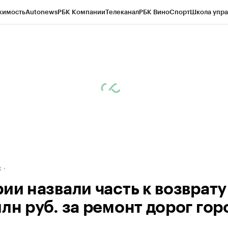
жимость
Autonews
РБК Компании
Телеканал
РБК Вино
Спорт
Школа упра
д
Стиль
Крипто
РБК Бизнес-среда
Дискуссионный клуб
Исследования
К
рагентов
Политика
Экономика
Бизнес
Технологии и медиа
Финансы
Рын
к
ии назвали часть к возврату
лн руб. за ремонт дорог гор