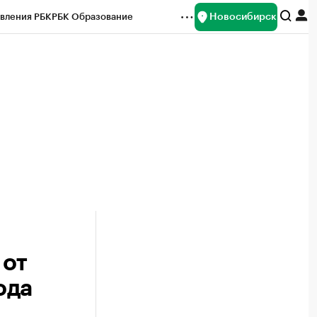
Новосибирск
вления РБК
РБК Образование
редитные рейтинги
Франшизы
Газета
ок наличной валюты
 от
ода