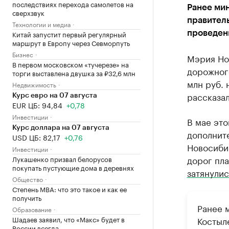
последствиях перехода самолетов на
Ранее мин
сверхзвук
правител
Технологии и медиа
Китай запустит первый регулярный
проведен
маршрут в Европу через Севморпуть
Бизнес
Мэрия Но
В первом московском «тучерезе» на
дорожного
торги выставлена двушка за ₽32,6 млн
млн руб. 
Недвижимость
рассказа
Курс евро на 07 августа
EUR ЦБ: 94,84
+0,78
Инвестиции
В мае это
Курс доллара на 07 августа
дополните
USD ЦБ: 82,17
+0,76
Новосиби
Инвестиции
дорог пла
Лукашенко призвал белорусов
покупать пустующие дома в деревнях
затянулис
Общество
Степень MBA: что это такое и как ее
получить
Ранее 
Образование
Шадаев заявил, что «Макс» будет в
Костыле
России всегда