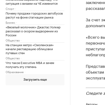
заключенн
ситуация с визами на ЧЕ изменится
рассказал
Спорт
Почему продажи городских автобусов
растут на фоне стагнации рынка
За счет э
Бизнес
дополните
«Веселый молочник» Джастас Уолкер
рассказал о скором выдворении из
России
«Всего вы
Общество
первонача
На станции метро «Смоленская»
приступал
начали реставрацию облицовки
путевых стен
неблагопр
Общество
Что такое Executive MBA и зачем
Представи
получать эту степень
объектам 
Образование
эксплуат
Загрузить еще
Следите 
Авторы