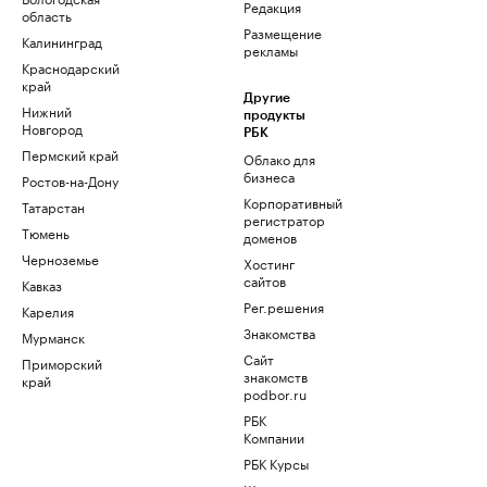
Редакция
область
Размещение
Калининград
рекламы
Краснодарский
край
Другие
Нижний
продукты
Новгород
РБК
Пермский край
Облако для
бизнеса
Ростов-на-Дону
Корпоративный
Татарстан
регистратор
Тюмень
доменов
Черноземье
Хостинг
сайтов
Кавказ
Рег.решения
Карелия
Знакомства
Мурманск
Сайт
Приморский
знакомств
край
podbor.ru
РБК
Компании
РБК Курсы