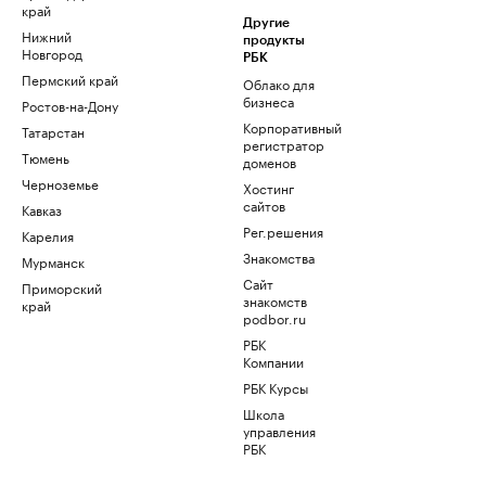
край
Другие
Нижний
продукты
Новгород
РБК
Пермский край
Облако для
бизнеса
Ростов-на-Дону
Корпоративный
Татарстан
регистратор
Тюмень
доменов
Черноземье
Хостинг
сайтов
Кавказ
Рег.решения
Карелия
Знакомства
Мурманск
Сайт
Приморский
знакомств
край
podbor.ru
РБК
Компании
РБК Курсы
Школа
управления
РБК