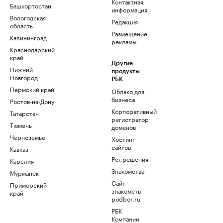
Контактная
Башкортостан
информация
Вологодская
Редакция
область
Размещение
Калининград
рекламы
Краснодарский
край
Другие
Нижний
продукты
Новгород
РБК
Пермский край
Облако для
бизнеса
Ростов-на-Дону
Корпоративный
Татарстан
регистратор
Тюмень
доменов
Черноземье
Хостинг
сайтов
Кавказ
Рег.решения
Карелия
Знакомства
Мурманск
Сайт
Приморский
знакомств
край
podbor.ru
РБК
Компании