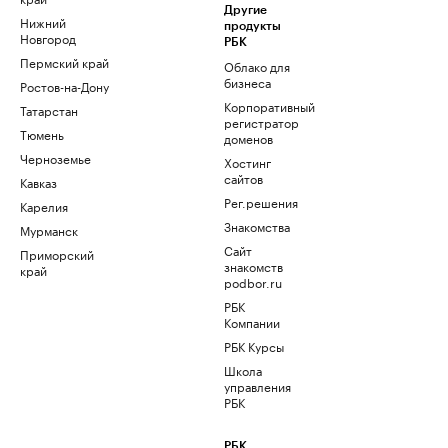
Другие
Нижний
продукты
Новгород
РБК
Пермский край
Облако для
бизнеса
Ростов-на-Дону
Корпоративный
Татарстан
регистратор
Тюмень
доменов
Черноземье
Хостинг
сайтов
Кавказ
Рег.решения
Карелия
Знакомства
Мурманск
Сайт
Приморский
знакомств
край
podbor.ru
РБК
Компании
РБК Курсы
Школа
управления
РБК
РБК