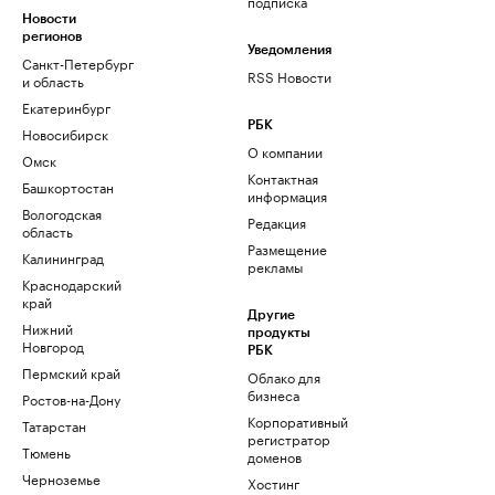
подписка
Новости
регионов
Уведомления
Санкт-Петербург
RSS Новости
и область
Екатеринбург
РБК
Новосибирск
О компании
Омск
Контактная
Башкортостан
информация
Вологодская
Редакция
область
Размещение
Калининград
рекламы
Краснодарский
край
Другие
Нижний
продукты
Новгород
РБК
Пермский край
Облако для
бизнеса
Ростов-на-Дону
Корпоративный
Татарстан
регистратор
Тюмень
доменов
Черноземье
Хостинг