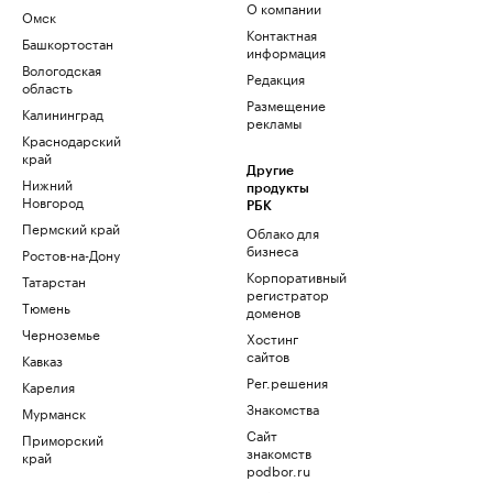
О компании
Омск
Контактная
Башкортостан
информация
Вологодская
Редакция
область
Размещение
Калининград
рекламы
Краснодарский
край
Другие
Нижний
продукты
Новгород
РБК
Пермский край
Облако для
бизнеса
Ростов-на-Дону
Корпоративный
Татарстан
регистратор
Тюмень
доменов
Черноземье
Хостинг
сайтов
Кавказ
Рег.решения
Карелия
Знакомства
Мурманск
Сайт
Приморский
знакомств
край
podbor.ru