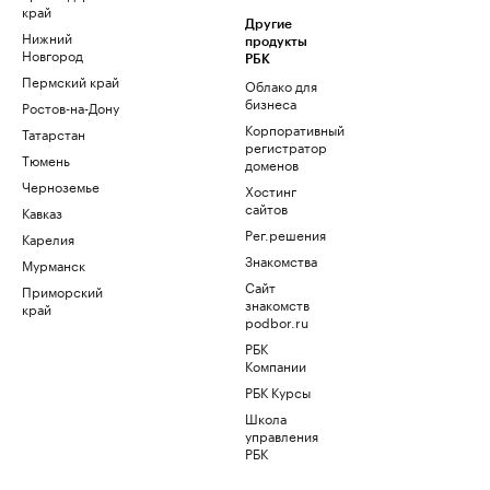
край
Другие
Нижний
продукты
Новгород
РБК
Пермский край
Облако для
бизнеса
Ростов-на-Дону
Корпоративный
Татарстан
регистратор
Тюмень
доменов
Черноземье
Хостинг
сайтов
Кавказ
Рег.решения
Карелия
Знакомства
Мурманск
Сайт
Приморский
знакомств
край
podbor.ru
РБК
Компании
РБК Курсы
Школа
управления
РБК