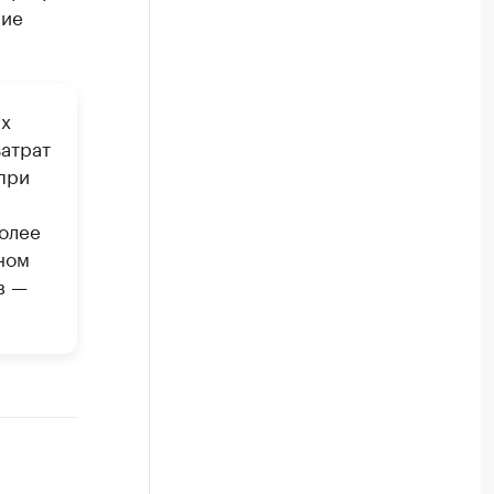
ние
ых
атрат
при
олее
ном
в —