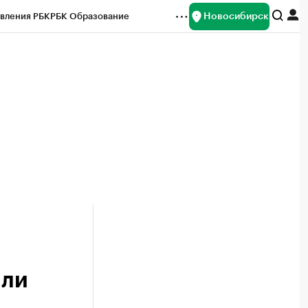
Новосибирск
вления РБК
РБК Образование
редитные рейтинги
Франшизы
Газета
ок наличной валюты
шли