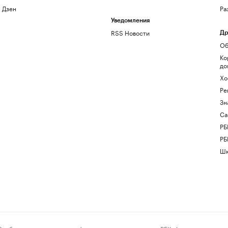
Дзен
Ра
Уведомления
RSS Новости
Др
Об
Ко
до
Хо
Ре
Зн
Са
РБ
РБ
Шк