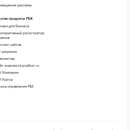
змещение рекламы
угие продукты РБК
лако для бизнеса
рпоративный регистратор
менов
стинг сайтов
г.решения
акомства
йт знакомств podbor.ru
К Компании
К Курсы
ола управления РБК