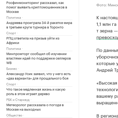
Росфинмониторинг рассказал, как
Фото: Минс
помог выявить криптомошенников в
Москве
К настоя
Политика
Андреева проиграла 34-й ракетке мира
1,1 млн г
в третьем круге турнира в Торонто
т зерна —
Спорт
превосхо
РПЦ ответила на призыв уйти из
Африки
Политика
По данны
Минпромторг сообщил об изучении
уборочно
властями идей по поддержке селлеров
которые у
WB
Бизнес
Андрей Т
Александр Усик заявил, что у него есть
«два варианта» для прощального боя
«Высокая
Спорт
технологи
Что такое медленная жизнь и какую
роль в этом играет дерево
вашему р
РБК и Старквуд
выращенн
Метеоролог рассказала о погоде в
Москве на выходных
В региона
Общество