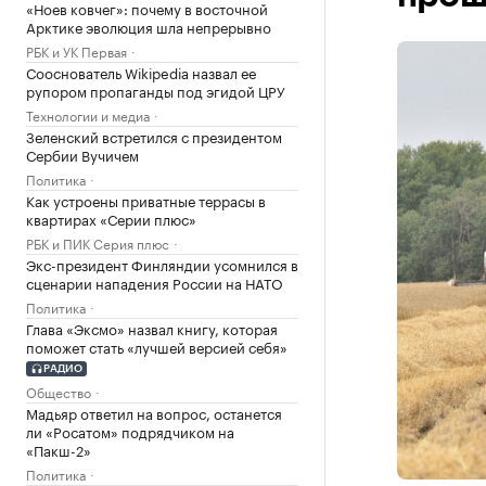
«Ноев ковчег»: почему в восточной
Арктике эволюция шла непрерывно
РБК и УК Первая
Сооснователь Wikipedia назвал ее
рупором пропаганды под эгидой ЦРУ
Технологии и медиа
Зеленский встретился с президентом
Сербии Вучичем
Политика
Как устроены приватные террасы в
квартирах «Серии плюс»
РБК и ПИК Серия плюс
Экс-президент Финляндии усомнился в
сценарии нападения России на НАТО
Политика
Глава «Эксмо» назвал книгу, которая
поможет стать «лучшей версией себя»
РАДИО
Общество
Мадьяр ответил на вопрос, останется
ли «Росатом» подрядчиком на
«Пакш-2»
Политика