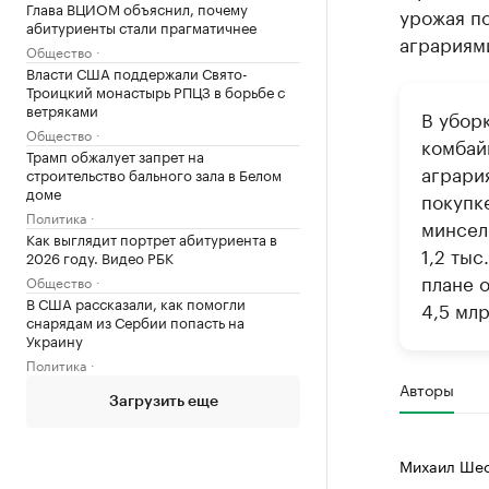
Глава ВЦИОМ объяснил, почему
урожая п
абитуриенты стали прагматичнее
аграриям
Общество
Власти США поддержали Свято-
Троицкий монастырь РПЦЗ в борьбе с
ветряками
В убор
Общество
комбай
Трамп обжалует запрет на
аграри
строительство бального зала в Белом
доме
покупк
Политика
минсел
Как выглядит портрет абитуриента в
1,2 ты
2026 году. Видео РБК
плане 
Общество
В США рассказали, как помогли
4,5 млр
снарядам из Сербии попасть на
Украину
Политика
Авторы
Загрузить еще
Михаил Шес