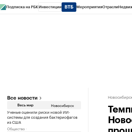
Подписка на РБК
Инвестиции
Мероприятия
Отрасли
Недви
РБК Курсы
РБК Life
Тренды
Визионеры
Национальные проекты
Горо
Спецпроекты СПб
Конференции СПб
Спецпроекты
Проверка конт
Новосибирс
Все новости
Новосибирск
Весь мир
Темп
Ученые оценили риски новой ИИ-
системы для создания бактериофагов
Ново
из США
Общество
прош