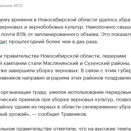
ельхоз НСО
щему времени в Новосибирской области удалось убра
а зерновых и зернобобовых культур. Намолочено свыш
 почти 85% от запланированного объема. Это показат
дит
прошлогодний более чем в два раза.
м правительства Новосибирской области, лидерами
й кампании стали Маслянинский и Сузунский районы,
же завершили уборку зерновых. В связи с этим губе
равников направил аграриям этих районов поздравле
 организация труда, умелое использование передовы
ческих приемов при уборке зерновых культур, позво
айону одним из первых в области своевременно убра
ый урожай», — сообщил Травников.
льном правительстве отметили, что на высокие темп