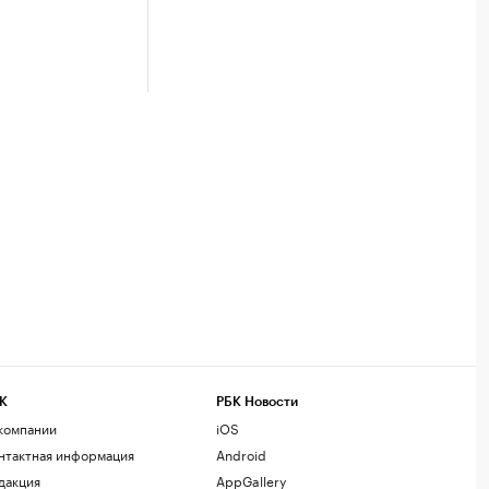
К
РБК Новости
компании
iOS
нтактная информация
Android
дакция
AppGallery