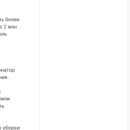
ть более
е 2 млн
ель
рнатор
ния.
х
лили
ть
ы уборки