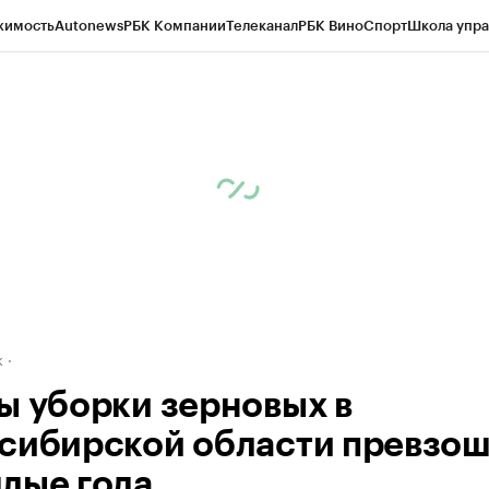
жимость
Autonews
РБК Компании
Телеканал
РБК Вино
Спорт
Школа упра
д
Стиль
Крипто
РБК Бизнес-среда
Дискуссионный клуб
Исследования
К
рагентов
Политика
Экономика
Бизнес
Технологии и медиа
Финансы
Рын
к
ы уборки зерновых в
сибирской области превзо
лые года