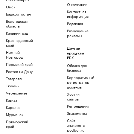
О компании
Омск
Контактная
Башкортостан
информация
Вологодская
Редакция
область
Размещение
Калининград
рекламы
Краснодарский
край
Другие
Нижний
продукты
Новгород
РБК
Пермский край
Облако для
бизнеса
Ростов-на-Дону
Корпоративный
Татарстан
регистратор
Тюмень
доменов
Черноземье
Хостинг
сайтов
Кавказ
Рег.решения
Карелия
Знакомства
Мурманск
Сайт
Приморский
знакомств
край
podbor.ru