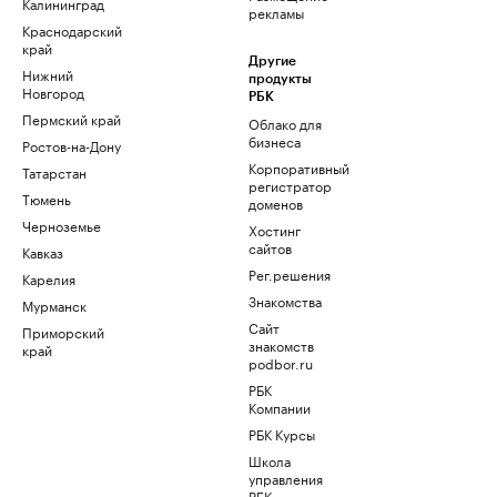
Калининград
рекламы
Краснодарский
край
Другие
Нижний
продукты
Новгород
РБК
Пермский край
Облако для
бизнеса
Ростов-на-Дону
Корпоративный
Татарстан
регистратор
Тюмень
доменов
Черноземье
Хостинг
сайтов
Кавказ
Рег.решения
Карелия
Знакомства
Мурманск
Сайт
Приморский
знакомств
край
podbor.ru
РБК
Компании
РБК Курсы
Школа
управления
РБК