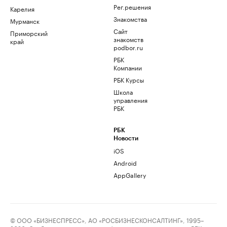
Рег.решения
Карелия
Знакомства
Мурманск
Сайт
Приморский
знакомств
край
podbor.ru
РБК
Компании
РБК Курсы
Школа
управления
РБК
РБК
Новости
iOS
Android
AppGallery
© ООО «БИЗНЕСПРЕСС», АО «РОСБИЗНЕСКОНСАЛТИНГ», 1995–