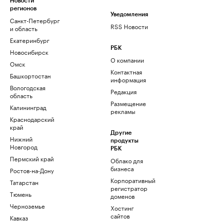
Новости
регионов
Уведомления
Санкт-Петербург
RSS Новости
и область
Екатеринбург
РБК
Новосибирск
О компании
Омск
Контактная
Башкортостан
информация
Вологодская
Редакция
область
Размещение
Калининград
рекламы
Краснодарский
край
Другие
Нижний
продукты
Новгород
РБК
Пермский край
Облако для
бизнеса
Ростов-на-Дону
Корпоративный
Татарстан
регистратор
Тюмень
доменов
Черноземье
Хостинг
сайтов
Кавказ