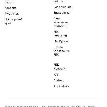
сайтов
Кавказ
Рег.решения
Карелия
Знакомства
Мурманск
Сайт
Приморский
знакомств
край
podbor.ru
РБК
Компании
РБК Курсы
Школа
управления
РБК
РБК
Новости
iOS
Android
AppGallery
© ООО «БИЗНЕСПРЕСС», АО «РОСБИЗНЕСКОНСАЛТИНГ», 1995–