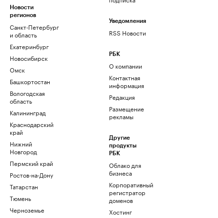
Новости
регионов
Уведомления
Санкт-Петербург
RSS Новости
и область
Екатеринбург
РБК
Новосибирск
О компании
Омск
Контактная
Башкортостан
информация
Вологодская
Редакция
область
Размещение
Калининград
рекламы
Краснодарский
край
Другие
Нижний
продукты
Новгород
РБК
Пермский край
Облако для
бизнеса
Ростов-на-Дону
Корпоративный
Татарстан
регистратор
Тюмень
доменов
Черноземье
Хостинг