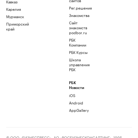
сайтов
Кавказ
Рег.решения
Карелия
Знакомства
Мурманск
Сайт
Приморский
знакомств
край
podbor.ru
РБК
Компании
РБК Курсы
Школа
управления
РБК
РБК
Новости
iOS
Android
AppGallery
© ООО «БИЗНЕСПРЕСС», АО «РОСБИЗНЕСКОНСАЛТИНГ», 1995–