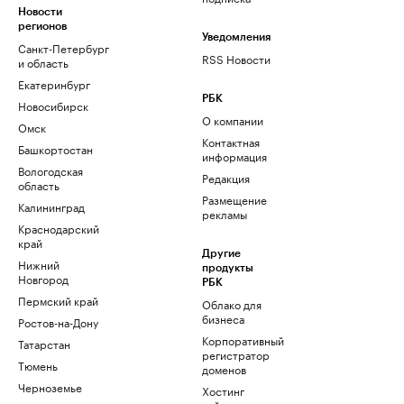
Новости
регионов
Уведомления
Санкт-Петербург
RSS Новости
и область
Екатеринбург
РБК
Новосибирск
О компании
Омск
Контактная
Башкортостан
информация
Вологодская
Редакция
область
Размещение
Калининград
рекламы
Краснодарский
край
Другие
Нижний
продукты
Новгород
РБК
Пермский край
Облако для
бизнеса
Ростов-на-Дону
Корпоративный
Татарстан
регистратор
Тюмень
доменов
Черноземье
Хостинг