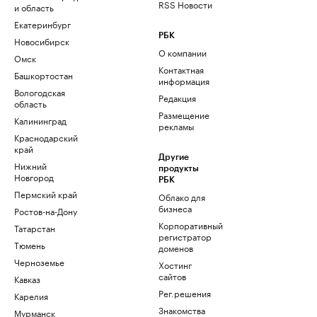
RSS Новости
и область
Екатеринбург
РБК
Новосибирск
О компании
Омск
Контактная
Башкортостан
информация
Вологодская
Редакция
область
Размещение
Калининград
рекламы
Краснодарский
край
Другие
Нижний
продукты
Новгород
РБК
Пермский край
Облако для
бизнеса
Ростов-на-Дону
Корпоративный
Татарстан
регистратор
Тюмень
доменов
Черноземье
Хостинг
сайтов
Кавказ
Рег.решения
Карелия
Знакомства
Мурманск