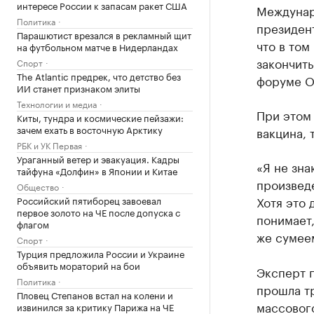
интересе России к запасам ракет США
Междунар
Политика
президент
Парашютист врезался в рекламный щит
что в том
на футбольном матче в Нидерландах
закончить
Спорт
The Atlantic предрек, что детство без
форуме Op
ИИ станет признаком элиты
Технологии и медиа
При этом 
Киты, тундра и космические пейзажи:
зачем ехать в восточную Арктику
вакцина, 
РБК и УК Первая
Ураганный ветер и эвакуация. Кадры
«Я не зна
тайфуна «Долфин» в Японии и Китае
произведе
Общество
Хотя это 
Российский пятиборец завоевал
первое золото на ЧЕ после допуска с
понимает,
флагом
же сумеем
Спорт
Турция предложила России и Украине
объявить мораторий на бои
Эксперт п
Политика
прошла тр
Пловец Степанов встал на колени и
массового
извинился за критику Парижа на ЧЕ