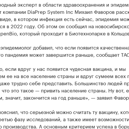
одный эксперт в области здравоохранения и эпидем
 компании DiaPrep System Inc Михаил Фаворов расск
 виде, в котором инфекция есть сейчас, эпидемия мо
ся в 2022 году. Об этом он сообщил на новосибирск
enBio, который проходит в Биотехнопарке в Кольцов
эпидемиолог добавил, что если появится качественн
то пандемия может завершится раньше, сообщает ТА
ю, если вдруг у нас появится чудесная вакцина, и мы
м ее на все население страны и вдруг сумеем всех 
даже трудно себе представить. Большинство людей п
 что это такое — привить население страны. Ну вот, 
, значит, закончится на год раньше», — заявил Фавор
ояснил, что серьезной можно считать ту вакцину, ко
етью фазу исследований, а также имеет возможности
 производства. А основным критерием успеха в борь