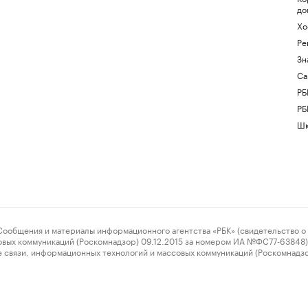
до
Хо
Ре
Зн
Са
РБ
РБ
Шк
ения и материалы информационного агентства «РБК» (свидетельство о 
овых коммуникаций (Роскомнадзор) 09.12.2015 за номером ИА №ФС77-63848) 
 связи, информационных технологий и массовых коммуникаций (Роскомнадз