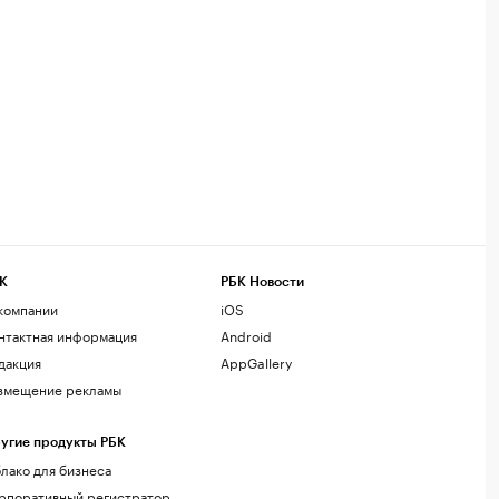
К
РБК Новости
компании
iOS
нтактная информация
Android
дакция
AppGallery
змещение рекламы
угие продукты РБК
лако для бизнеса
рпоративный регистратор