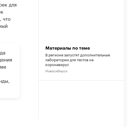
оек для
ек
, что
ный
Материалы по теме
да
В регионе запустят дополнительные
дения
лаборатории для тестов на
коронавирус
уме
Новосибирск
нды,