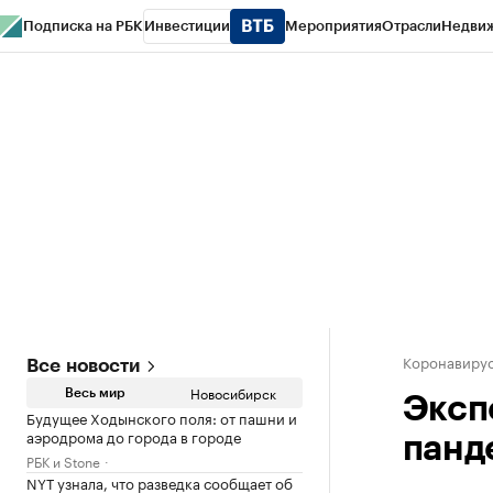
Подписка на РБК
Инвестиции
Мероприятия
Отрасли
Недви
РБК Курсы
РБК Life
Тренды
Визионеры
Национальные проекты
Горо
Спецпроекты СПб
Конференции СПб
Спецпроекты
Проверка конт
Коронавиру
Все новости
Новосибирск
Весь мир
Эксп
Будущее Ходынского поля: от пашни и
аэродрома до города в городе
панд
РБК и Stone
NYT узнала, что разведка сообщает об