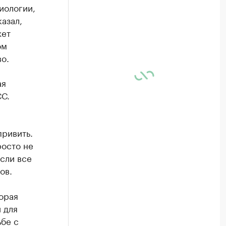
иологии,
азал,
жет
ом
о.
ая
СС.
привить.
росто не
если все
ов.
торая
 для
бе с