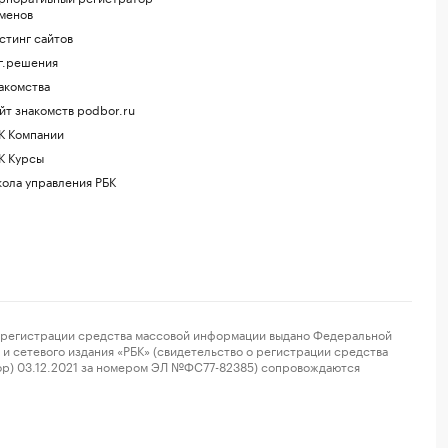
менов
стинг сайтов
г.решения
акомства
йт знакомств podbor.ru
К Компании
К Курсы
ола управления РБК
регистрации средства массовой информации выдано Федеральной
и сетевого издания «РБК» (свидетельство о регистрации средства
ор) 03.12.2021 за номером ЭЛ №ФС77-82385) сопровождаются