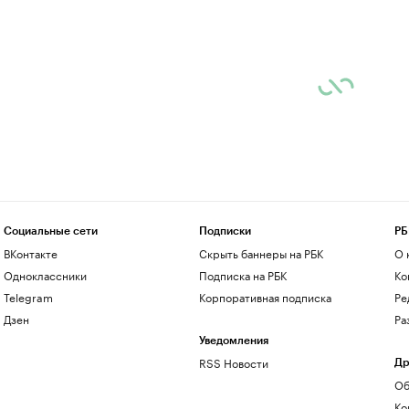
Социальные сети
Подписки
РБ
ВКонтакте
Скрыть баннеры на РБК
О 
Одноклассники
Подписка на РБК
Ко
Telegram
Корпоративная подписка
Ре
Дзен
Ра
Уведомления
RSS Новости
Др
Об
Ко