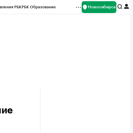
Новосибирск
вления РБК
РБК Образование
редитные рейтинги
Франшизы
Газета
ок наличной валюты
ние