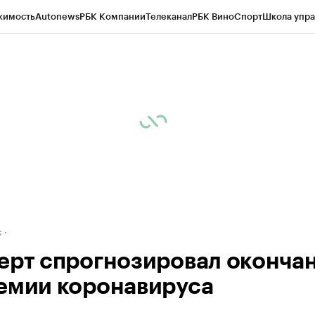
жимость
Autonews
РБК Компании
Телеканал
РБК Вино
Спорт
Школа упра
д
Стиль
Крипто
РБК Бизнес-среда
Дискуссионный клуб
Исследования
К
рагентов
Политика
Экономика
Бизнес
Технологии и медиа
Финансы
Рын
с
ерт спрогнозировал оконча
емии коронавируса