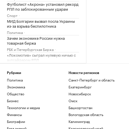
Футболист «Акрона» установил рекорд
РПЛ по заблокированным ударам
Спорт
МИД Болгарии вызвал посла Украины
из-за взрыва беспилотника
Политика
Зачем экономике России нужна
товарная биржа
РБК и Петербургская Биржа
«Локомотив» сыграл нулевую ничью с
аутсайдером РПЛ
Спорт
Рубрики
Новости регионов
Загрузить еще
Политика
Санкт-Петербург и область
Экономика
Екатеринбург
Общество
Новосибирск
Бизнес
Омск
Технологии и медиа
Башкортостан
Финансы
Вологодская область
Биографии
Калининград
База знаний
Краснодарский край