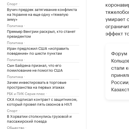
коронавир
Спорт
Вучич предрек затягивание конфликта
тяжелобол
на Украине на еще одну «тяжелую
умирает с
зиму»
ограничи
Политика
Премьер Венгрии раскрыл, кто станет
эффект то
президентом
Политика
Иран предложил США «исправить
Форум 
поведение» по шести пунктам
Кольцо
Политика
Сын Байдена признал, что его
стали 
помилование не помогло США
принял
Политика
России
Зачем инвестировать в торговые
пространства на первых этажах
Казахст
РБК и ПИК Серия плюс
СКА подписал контракт с защитником,
который провел пять сезонов в НХЛ
Спорт
В Хорватии столкнулись грузовой и
пассажирский поезда
Общество