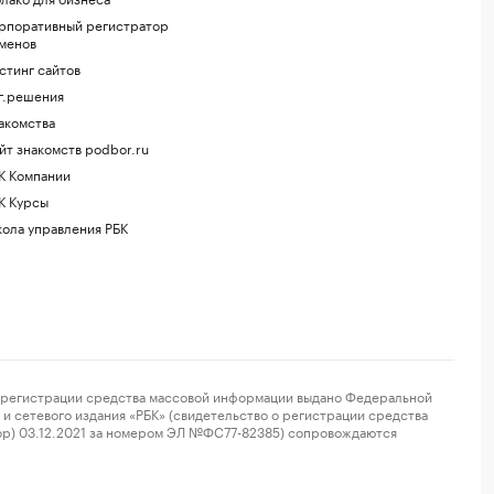
рпоративный регистратор
менов
стинг сайтов
г.решения
акомства
йт знакомств podbor.ru
К Компании
К Курсы
ола управления РБК
регистрации средства массовой информации выдано Федеральной
и сетевого издания «РБК» (свидетельство о регистрации средства
ор) 03.12.2021 за номером ЭЛ №ФС77-82385) сопровождаются