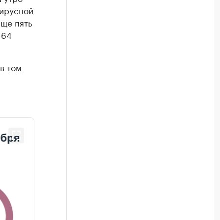
вирусной
еще пять
 64
в том