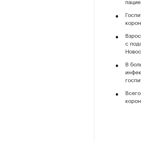
пацие
Госпи
корон
Взрос
с под
Новос
В бол
инфек
госпи
Всего
корон