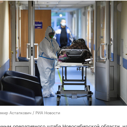
имир Астапкович / РИА Новости
нным оперативного штаба Новосибирской области, на