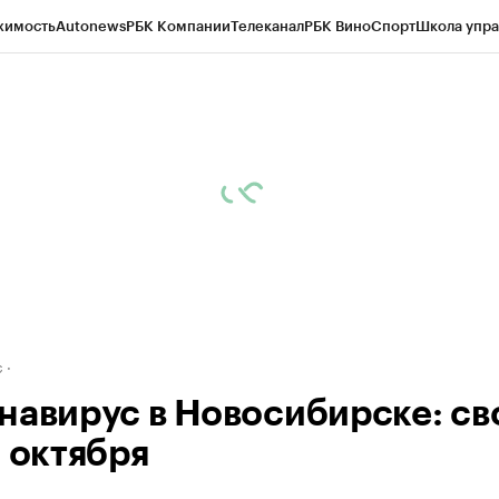
жимость
Autonews
РБК Компании
Телеканал
РБК Вино
Спорт
Школа упра
д
Стиль
Крипто
РБК Бизнес-среда
Дискуссионный клуб
Исследования
К
рагентов
Политика
Экономика
Бизнес
Технологии и медиа
Финансы
Рын
с
навирус в Новосибирске: св
8 октября