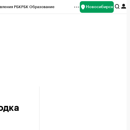
Новосибирск
вления РБК
РБК Образование
редитные рейтинги
Франшизы
Газета
ок наличной валюты
одка