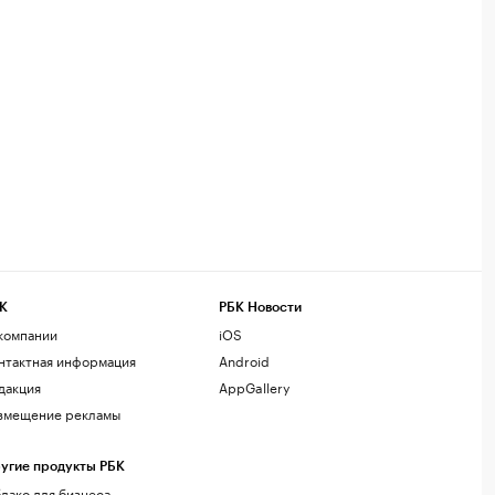
К
РБК Новости
компании
iOS
нтактная информация
Android
дакция
AppGallery
змещение рекламы
угие продукты РБК
лако для бизнеса