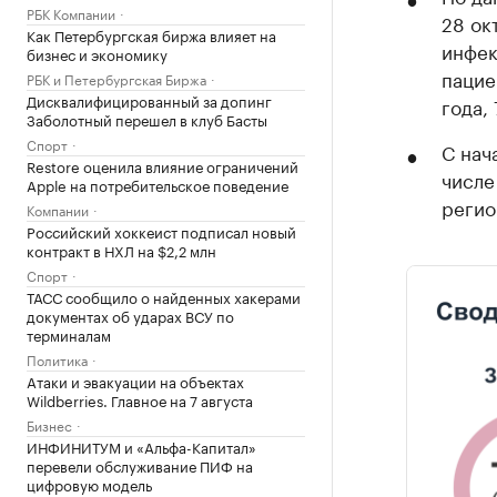
РБК Компании
28 ок
Как Петербургская биржа влияет на
инфек
бизнес и экономику
пацие
РБК и Петербургская Биржа
Дисквалифицированный за допинг
года, 
Заболотный перешел в клуб Басты
Спорт
С нач
Restore оценила влияние ограничений
числе
Apple на потребительское поведение
регио
Компании
Российский хоккеист подписал новый
контракт в НХЛ на $2,2 млн
Спорт
ТАСС сообщило о найденных хакерами
документах об ударах ВСУ по
терминалам
Политика
Атаки и эвакуации на объектах
Wildberries. Главное на 7 августа
Бизнес
ИНФИНИТУМ и «Альфа-Капитал»
перевели обслуживание ПИФ на
цифровую модель