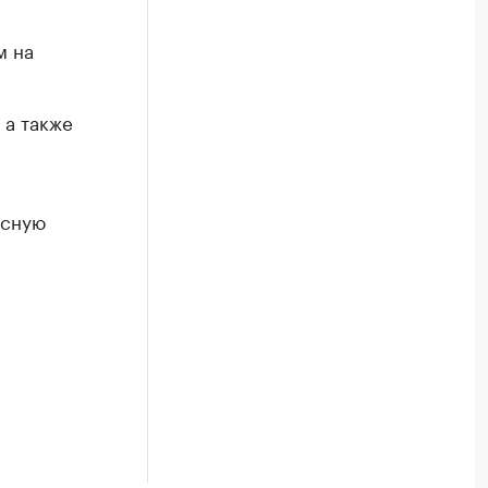
м на
 а также
усную
а