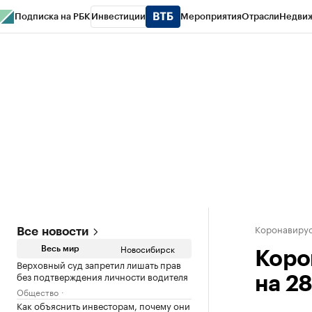
Подписка на РБК
Инвестиции
Мероприятия
Отрасли
Недви
РБК Курсы
РБК Life
Тренды
Визионеры
Национальные проекты
Горо
Спецпроекты СПб
Конференции СПб
Спецпроекты
Проверка конт
Коронавиру
Все новости
Новосибирск
Весь мир
Коро
Верховный суд запретил лишать прав
без подтверждения личности водителя
на 2
Общество
Как объяснить инвесторам, почему они