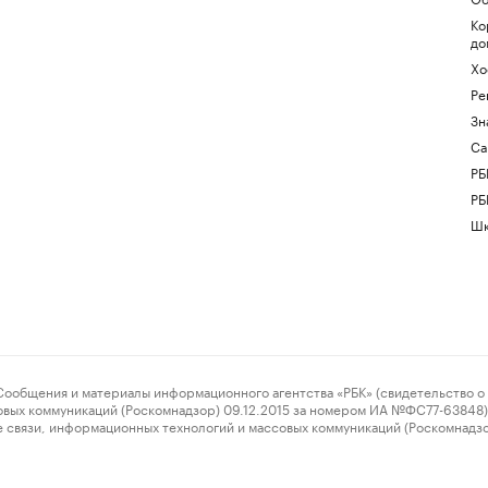
Ко
до
Хо
Ре
Зн
Са
РБ
РБ
Шк
ения и материалы информационного агентства «РБК» (свидетельство о 
овых коммуникаций (Роскомнадзор) 09.12.2015 за номером ИА №ФС77-63848) 
 связи, информационных технологий и массовых коммуникаций (Роскомнадз