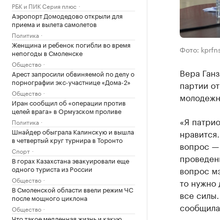
РБК и ПИК Серия плюс
Аэропорт Домодедово открыли для
приема и вылета самолетов
Политика
Женщина и ребенок погибли во время
Фото: kprfns
непогоды в Смоленске
Общество
Вера Ган
Арест запросили обвиняемой по делу о
порнографии экс-участнице «Дома-2»
партии о
Общество
молодежн
Иран сообщил об «операции против
целей врага» в Ормузском проливе
«Я патрио
Политика
Шнайдер обыграла Калинскую и вышла
нравится.
в четвертый круг турнира в Торонто
вопрос —
Спорт
проведени
В горах Казахстана эвакуировали еще
одного туриста из России
вопрос м
Общество
то нужно 
В Смоленской области ввели режим ЧС
все силы.
после мощного циклона
сообщила 
Общество
Что такое медленная жизнь и какую