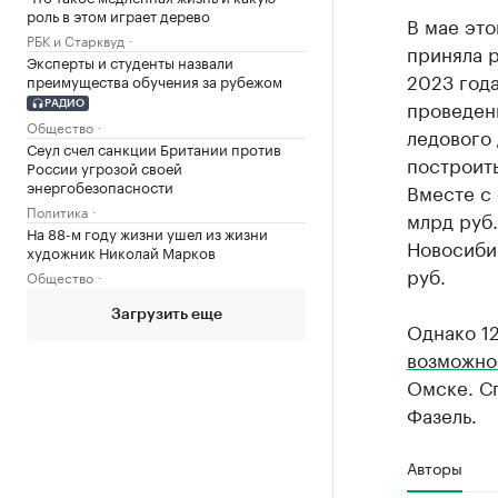
роль в этом играет дерево
В мае это
РБК и Старквуд
приняла 
Эксперты и студенты назвали
2023 год
преимущества обучения за рубежом
проведен
РАДИО
Общество
ледового 
Сеул счел санкции Британии против
построить
России угрозой своей
энергобезопасности
Вместе с
Политика
млрд руб.
На 88-м году жизни ушел из жизни
Новосиби
художник Николай Марков
руб.
Общество
Загрузить еще
Однако 12
возможно
Омске. С
Фазель.
Авторы