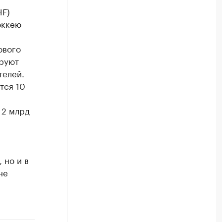
HF)
оккею
ового
ируют
телей.
тся 10
 2 млрд
 но и в
не