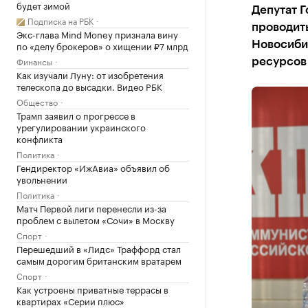
будет зимой
Депутат Г
Подписка на РБК
проводит
Экс-глава Mind Money признала вину
по «делу брокеров» о хищении ₽7 млрд
Новосибир
Финансы
ресурсов
Как изучали Луну: от изобретения
телескопа до высадки. Видео РБК
Общество
Трамп заявил о прогрессе в
урегулировании украинского
конфликта
Политика
Гендиректор «ИжАвиа» объявил об
увольнении
Политика
Матч Первой лиги перенесли из-за
проблем с вылетом «Сочи» в Москву
Спорт
Перешедший в «Лидс» Траффорд стал
самым дорогим британским вратарем
Спорт
Как устроены приватные террасы в
квартирах «Серии плюс»