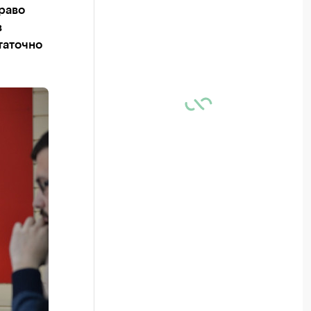
право
в
таточно