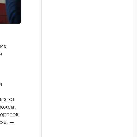
оме
я
й
ь этот
можем,
тересов
ся», —