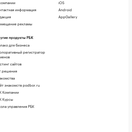
компании
iOS
нтактная информация
Android
дакция
AppGallery
змещение рекламы
угие продукты РБК
лако для бизнеса
рпоративный регистратор
менов
стинг сайтов
г.решения
акомства
йт знакомств podbor.ru
К Компании
К Курсы
ола управления РБК