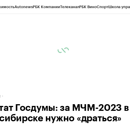
жимость
Autonews
РБК Компании
Телеканал
РБК Вино
Спорт
Школа упра
д
Стиль
Крипто
РБК Бизнес-среда
Дискуссионный клуб
Исследования
К
рагентов
Политика
Экономика
Бизнес
Технологии и медиа
Финансы
Рын
к
тат Госдумы: за МЧМ-2023 в
сибирске нужно «драться»