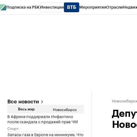
Подписка на РБК
Инвестиции
Мероприятия
Отрасли
Недви
РБК Курсы
РБК Life
Тренды
Визионеры
Национальные проекты
Горо
Спецпроекты СПб
Конференции СПб
Спецпроекты
Проверка конт
Новосибирс
Все новости
Новосибирск
Весь мир
Депу
В Африке поддержали Инфантино
после скандала с продажей прав ЧМ
Ново
Спорт
Запасы газа в Европе на минимуме. Что