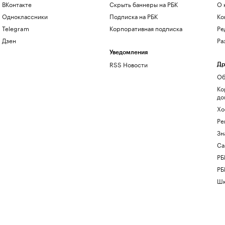
ВКонтакте
Скрыть баннеры на РБК
О 
Одноклассники
Подписка на РБК
Ко
Telegram
Корпоративная подписка
Ре
Дзен
Ра
Уведомления
RSS Новости
Др
Об
Ко
до
Хо
Ре
Зн
Са
РБ
РБ
Шк