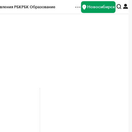
Новосибирск
вления РБК
РБК Образование
редитные рейтинги
Франшизы
Газета
ок наличной валюты