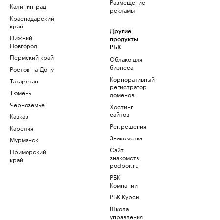
Размещение
Калининград
рекламы
Краснодарский
край
Другие
Нижний
продукты
Новгород
РБК
Пермский край
Облако для
бизнеса
Ростов-на-Дону
Корпоративный
Татарстан
регистратор
Тюмень
доменов
Черноземье
Хостинг
сайтов
Кавказ
Рег.решения
Карелия
Знакомства
Мурманск
Сайт
Приморский
знакомств
край
podbor.ru
РБК
Компании
РБК Курсы
Школа
управления