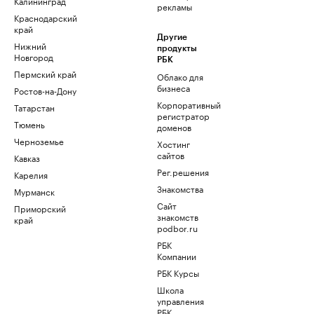
Калининград
рекламы
Краснодарский
край
Другие
Нижний
продукты
Новгород
РБК
Пермский край
Облако для
бизнеса
Ростов-на-Дону
Корпоративный
Татарстан
регистратор
Тюмень
доменов
Черноземье
Хостинг
сайтов
Кавказ
Рег.решения
Карелия
Знакомства
Мурманск
Сайт
Приморский
знакомств
край
podbor.ru
РБК
Компании
РБК Курсы
Школа
управления
РБК