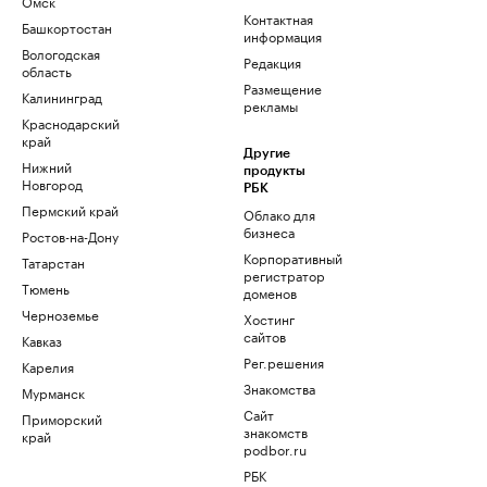
Омск
Контактная
Башкортостан
информация
Вологодская
Редакция
область
Размещение
Калининград
рекламы
Краснодарский
край
Другие
Нижний
продукты
Новгород
РБК
Пермский край
Облако для
бизнеса
Ростов-на-Дону
Корпоративный
Татарстан
регистратор
Тюмень
доменов
Черноземье
Хостинг
сайтов
Кавказ
Рег.решения
Карелия
Знакомства
Мурманск
Сайт
Приморский
знакомств
край
podbor.ru
РБК