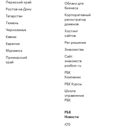
Пермский край
Облако для
бизнеса
Ростов-на-Дону
Корпоративный
Татарстан
регистратор
Тюмень
доменов
Черноземье
Хостинг
сайтов
Кавказ
Рег.решения
Карелия
Знакомства
Мурманск
Сайт
Приморский
знакомств
край
podbor.ru
РБК
Компании
РБК Курсы
Школа
управления
РБК
РБК
Новости
iOS