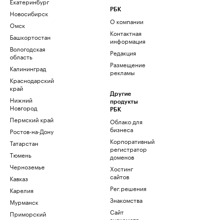
Екатеринбург
РБК
Новосибирск
О компании
Омск
Контактная
Башкортостан
информация
Вологодская
Редакция
область
Размещение
Калининград
рекламы
Краснодарский
край
Другие
Нижний
продукты
Новгород
РБК
Пермский край
Облако для
бизнеса
Ростов-на-Дону
Корпоративный
Татарстан
регистратор
Тюмень
доменов
Черноземье
Хостинг
сайтов
Кавказ
Рег.решения
Карелия
Знакомства
Мурманск
Сайт
Приморский
знакомств