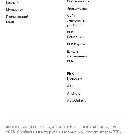
Рег.решения
Карелия
Знакомства
Мурманск
Сайт
Приморский
знакомств
край
podbor.ru
РБК
Компании
РБК Курсы
Школа
управления
РБК
РБК
Новости
iOS
Android
AppGallery
© ООО «БИЗНЕСПРЕСС», АО «РОСБИЗНЕСКОНСАЛТИНГ», 1995–
2026. Сообщения и материалы информационного агентства «РБК»