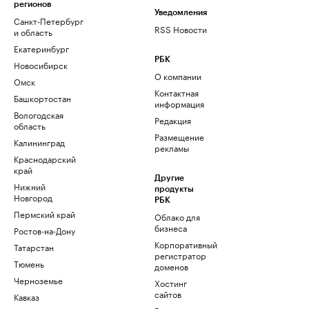
регионов
Уведомления
Санкт-Петербург
RSS Новости
и область
Екатеринбург
РБК
Новосибирск
О компании
Омск
Контактная
Башкортостан
информация
Вологодская
Редакция
область
Размещение
Калининград
рекламы
Краснодарский
край
Другие
Нижний
продукты
Новгород
РБК
Пермский край
Облако для
бизнеса
Ростов-на-Дону
Корпоративный
Татарстан
регистратор
Тюмень
доменов
Черноземье
Хостинг
сайтов
Кавказ