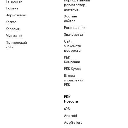
Татарстан
регистратор
Тюмень
доменов
Черноземье
Хостинг
сайтов
Кавказ
Рег.решения
Карелия
Знакомства
Мурманск
Сайт
Приморский
знакомств
край
podbor.ru
РБК
Компании
РБК Курсы
Школа
управления
РБК
РБК
Новости
iOS
Android
AppGallery