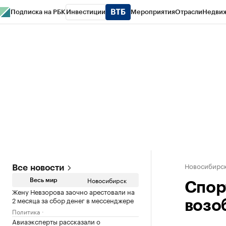
Подписка на РБК
Инвестиции
Мероприятия
Отрасли
Недви
РБК Курсы
РБК Life
Тренды
Визионеры
Национальные проекты
Горо
Спецпроекты СПб
Конференции СПб
Спецпроекты
Проверка конт
Новосибирс
Все новости
Новосибирск
Весь мир
Спор
Жену Невзорова заочно арестовали на
2 месяца за сбор денег в мессенджере
возоб
Политика
Авиаэксперты рассказали о