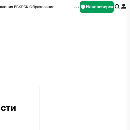
Новосибирск
вления РБК
РБК Образование
редитные рейтинги
Франшизы
Газета
ок наличной валюты
асти