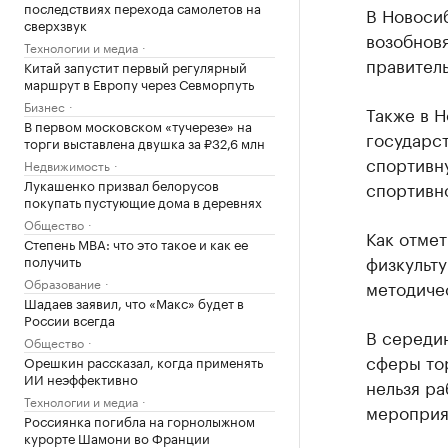
последствиях перехода самолетов на
В Новоси
сверхзвук
возобновя
Технологии и медиа
правитель
Китай запустит первый регулярный
маршрут в Европу через Севморпуть
Бизнес
Также в 
В первом московском «тучерезе» на
государс
торги выставлена двушка за ₽32,6 млн
спортивн
Недвижимость
Лукашенко призвал белорусов
спортивн
покупать пустующие дома в деревнях
Общество
Как отмет
Степень MBA: что это такое и как ее
физкульт
получить
Образование
методиче
Шадаев заявил, что «Макс» будет в
России всегда
В середи
Общество
сферы тор
Орешкин рассказал, когда применять
ИИ неэффективно
нельзя ра
Технологии и медиа
мероприя
Россиянка погибла на горнолыжном
курорте Шамони во Франции