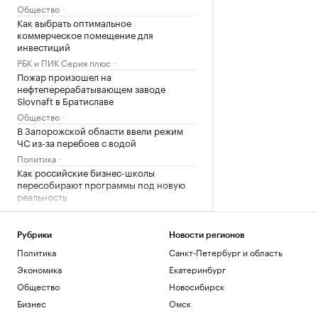
Общество
Как выбрать оптимальное
коммерческое помещение для
инвестиций
РБК и ПИК Серия плюс
Пожар произошел на
нефтеперерабатывающем заводе
Slovnaft в Братиславе
Общество
В Запорожской области ввели режим
ЧС из-за перебоев с водой
Политика
Как российские бизнес-школы
пересобирают программы под новую
реальность
Образование
Мельникова выразила надежду, что
ситуация с визами на ЧЕ изменится
Рубрики
Новости регионов
Политика
Санкт-Петербург и область
Спорт
Почему продажи городских автобусов
Экономика
Екатеринбург
растут на фоне стагнации рынка
Общество
Новосибирск
Бизнес
Бизнес
Омск
«Веселый молочник» Джастас Уолкер