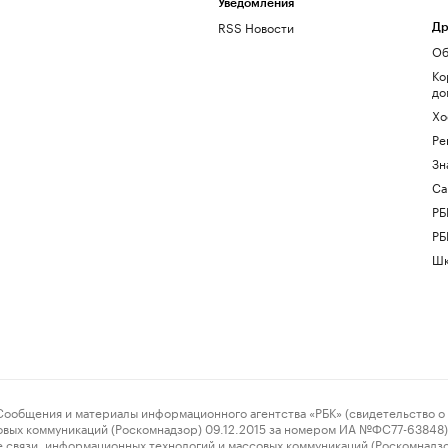
Уведомления
RSS Новости
Др
Об
Ко
до
Хо
Ре
Зн
Са
РБ
РБ
Шк
ения и материалы информационного агентства «РБК» (свидетельство о 
овых коммуникаций (Роскомнадзор) 09.12.2015 за номером ИА №ФС77-63848) 
 связи, информационных технологий и массовых коммуникаций (Роскомнадз