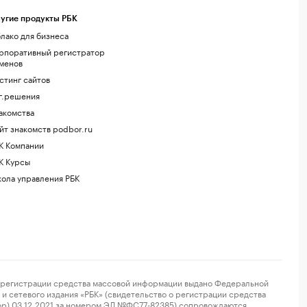
угие продукты РБК
лако для бизнеса
рпоративный регистратор
менов
стинг сайтов
г.решения
акомства
йт знакомств podbor.ru
К Компании
К Курсы
ола управления РБК
регистрации средства массовой информации выдано Федеральной
и сетевого издания «РБК» (свидетельство о регистрации средства
ор) 03.12.2021 за номером ЭЛ №ФС77-82385) сопровождаются