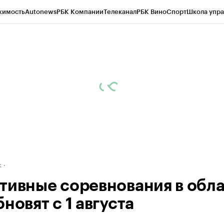
жимость
Autonews
РБК Компании
Телеканал
РБК Вино
Спорт
Школа упра
д
Стиль
Крипто
РБК Бизнес-среда
Дискуссионный клуб
Исследования
К
рагентов
Политика
Экономика
Бизнес
Технологии и медиа
Финансы
Рын
к
тивные соревнования в обл
новят с 1 августа