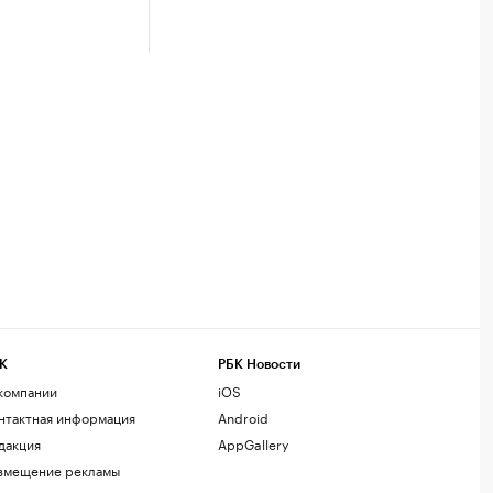
К
РБК Новости
компании
iOS
нтактная информация
Android
дакция
AppGallery
змещение рекламы