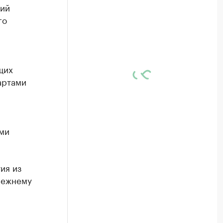
ний
го
щих
артами
ми
ия из
режнему