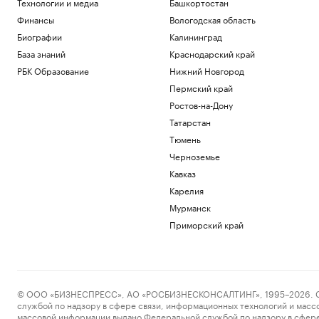
Технологии и медиа
Башкортостан
рассказал о скором выдворении из
России
Финансы
Вологодская область
Общество
Биографии
Калининград
На станции метро «Смоленская»
База знаний
Краснодарский край
начали реставрацию облицовки
путевых стен
РБК Образование
Нижний Новгород
Общество
Пермский край
Что такое Executive MBA и зачем
Ростов-на-Дону
получать эту степень
Татарстан
Образование
Тюмень
Патрушев посетил флагман ВМС
Бразилии «Атлантико» в порту Рио-де-
Черноземье
Жанейро
Кавказ
Политика
Карелия
Федерацию футбола Южной Кореи
Мурманск
обвинили в оплате интимных услуг для
судей
Приморский край
Спорт
Загрузить еще
© ООО «БИЗНЕСПРЕСС», АО «РОСБИЗНЕСКОНСАЛТИНГ», 1995–2026. Сообщ
службой по надзору в сфере связи, информационных технологий и масс
массовой информации выдано Федеральной службой по надзору в сфере