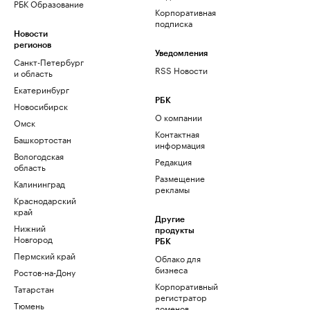
РБК Образование
Корпоративная
подписка
Новости
регионов
Уведомления
Санкт-Петербург
RSS Новости
и область
Екатеринбург
РБК
Новосибирск
О компании
Омск
Контактная
Башкортостан
информация
Вологодская
Редакция
область
Размещение
Калининград
рекламы
Краснодарский
край
Другие
Нижний
продукты
Новгород
РБК
Пермский край
Облако для
бизнеса
Ростов-на-Дону
Корпоративный
Татарстан
регистратор
Тюмень
доменов