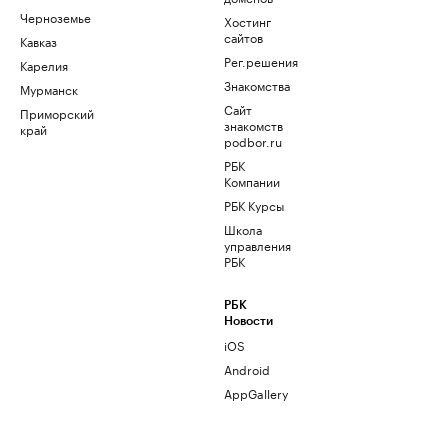
Черноземье
Хостинг
сайтов
Кавказ
Рег.решения
Карелия
Знакомства
Мурманск
Сайт
Приморский
знакомств
край
podbor.ru
РБК
Компании
РБК Курсы
Школа
управления
РБК
РБК
Новости
iOS
Android
AppGallery