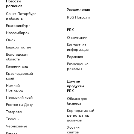
Новости
регионов
Уведомления
Санкт-Петербург
RSS Новости
и область
Екатеринбург
РБК
Новосибирск
О компании
Омск
Контактная
Башкортостан
информация
Вологодская
Редакция
область
Размещение
Калининград
рекламы
Краснодарский
край
Другие
Нижний
продукты
Новгород
РБК
Пермский край
Облако для
бизнеса
Ростов-на-Дону
Корпоративный
Татарстан
регистратор
Тюмень
доменов
Черноземье
Хостинг
сайтов
Кавказ