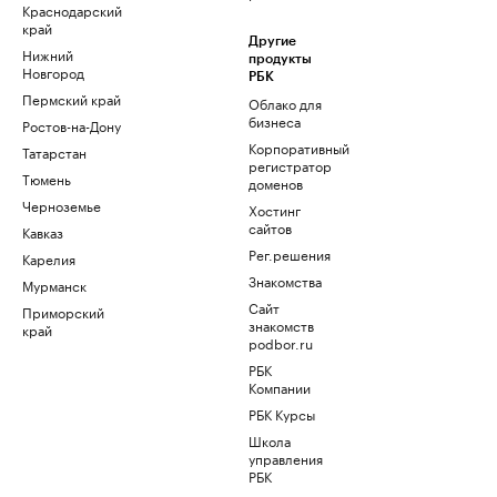
Краснодарский
край
Другие
Нижний
продукты
Новгород
РБК
Пермский край
Облако для
бизнеса
Ростов-на-Дону
Корпоративный
Татарстан
регистратор
Тюмень
доменов
Черноземье
Хостинг
сайтов
Кавказ
Рег.решения
Карелия
Знакомства
Мурманск
Сайт
Приморский
знакомств
край
podbor.ru
РБК
Компании
РБК Курсы
Школа
управления
РБК