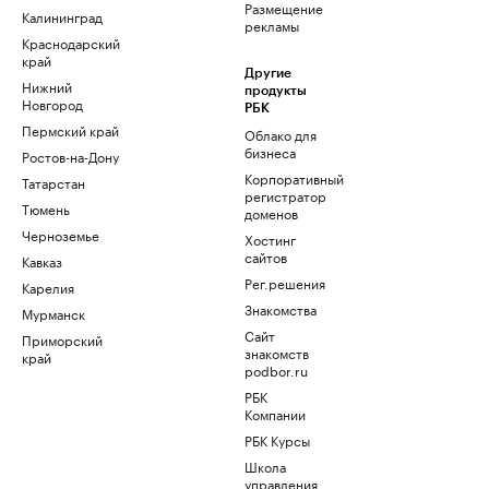
Размещение
Калининград
рекламы
Краснодарский
край
Другие
Нижний
продукты
Новгород
РБК
Пермский край
Облако для
бизнеса
Ростов-на-Дону
Корпоративный
Татарстан
регистратор
Тюмень
доменов
Черноземье
Хостинг
сайтов
Кавказ
Рег.решения
Карелия
Знакомства
Мурманск
Сайт
Приморский
знакомств
край
podbor.ru
РБК
Компании
РБК Курсы
Школа
управления