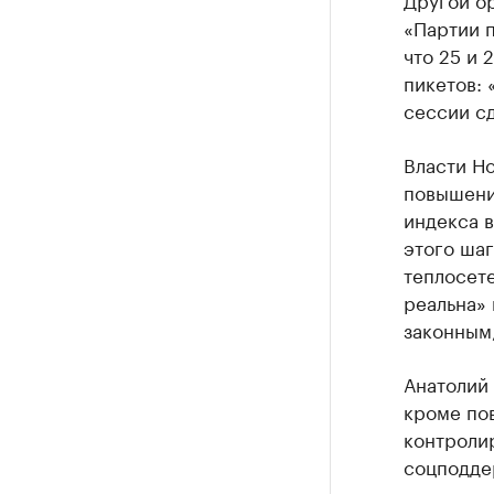
«Партии п
что 25 и 
пикетов:
сессии сд
Власти Н
повышени
индекса в
этого шаг
теплосете
реальна»
законным
Анатолий 
кроме по
контроли
соцподде