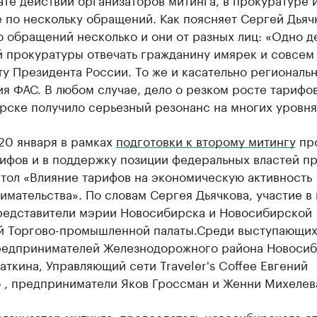
 по нескольку обращений. Как поясняет Сергей Дьяч
о обращений несколько и они от разных лиц: «Одно д
й прокуратуры отвечать гражданину имярек и совсем
у Президента России. То же и касательно региональ
я ФАС. В любом случае, дело о резком росте тарифов
рске получило серьезный резонанс на многих уровня
20 января в рамках
подготовки к второму митингу
пр
рифов и в поддержку позиции федеральных властей п
стол «Влияние тарифов на экономическую активность
мательства». По словам Сергея Дьячкова, участие в
редставители мэрии Новосибирска и Новосибирской
й Торгово-промышленной палаты.Среди выступающих
редпринимателей Железнодорожного района Новоси
аткина, Управляющий сети Traveler's Coffee Евгений
 , предприниматели Яков Гроссман и Женни Михелев
рганизатор митинга, председатель новосибирского о