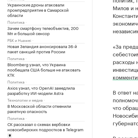
Украинские дроны атаковали
Милов и 
промпредприятие в Самарской
Константи
области
Политика
экономич
Зачем смартфону телеобъектив, 200
независим
Мп и большой сенсор
РБК и Huawei
«За предш
Новая Зеландия анонсировала 36-й
пакет санкций против России
себестоим
Политика
расходы н
Bloomberg узнал, что Украина
инвестиц
пообещала США больше не атаковать
КТК
комменти
Политика
Axios узнал, что OpenAI замедлила
В ответ 
разработку ИИ-модели Astra
полномоч
Технологии и медиа
В Московской области отменили
что обра
ракетную опасность
Новосибир
Политика
губернато
СК рассказал о схемах вербовки
новосибирских подростков в Telegram
В результ