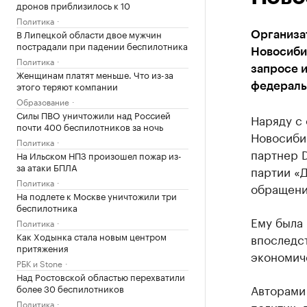
дронов приблизилось к 10
Политика
В Липецкой области двое мужчин
Организа
пострадали при падении беспилотника
Новосиби
Политика
запросе 
Женщинам платят меньше. Что из-за
этого теряют компании
федераль
Образование
Силы ПВО уничтожили над Россией
Наряду с
почти 400 беспилотников за ночь
Новосиби
Политика
партнер D
На Ильском НПЗ произошел пожар из-
за атаки БПЛА
партии «
Политика
обращени
На подлете к Москве уничтожили три
беспилотника
Ему была
Политика
Как Ходынка стала новым центром
впоследс
притяжения
экономич
РБК и Stone
Над Ростовской областью перехватили
Авторами 
более 30 беспилотников
Политика
политик,