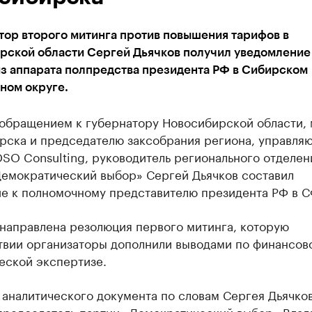
тор второго митинга против повышения тарифов в
рской области Сергей Дьячков получил уведомление
из аппарата полпредства президента РФ в Сибирском
ном округе.
 обращением к губернатору Новосибирской области,
рска и председателю заксобрания региона, управля
SO Consulting, руководитель регионального отделен
Демократический выбор» Сергей Дьячков составил
е к полномочному представителю президента РФ в 
 направлена резолюция первого митинга, которую
твии организаторы дополнили выводами по финансов
еской экспертизе.
аналитического документа по словам Сергея Дьячков
 председатель партии «Демократический выбор» Вла