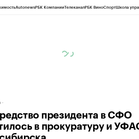
жимость
Autonews
РБК Компании
Телеканал
РБК Вино
Спорт
Школа упра
д
Стиль
Крипто
РБК Бизнес-среда
Дискуссионный клуб
Исследования
К
рагентов
Политика
Экономика
Бизнес
Технологии и медиа
Финансы
Рын
в
редство президента в СФО
тилось в прокуратуру и УФА
сибирска