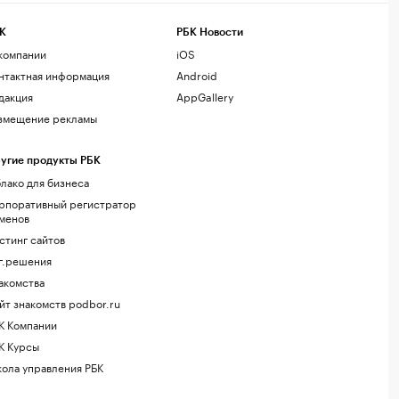
К
РБК Новости
компании
iOS
нтактная информация
Android
дакция
AppGallery
змещение рекламы
угие продукты РБК
лако для бизнеса
рпоративный регистратор
менов
стинг сайтов
г.решения
акомства
йт знакомств podbor.ru
К Компании
К Курсы
ола управления РБК