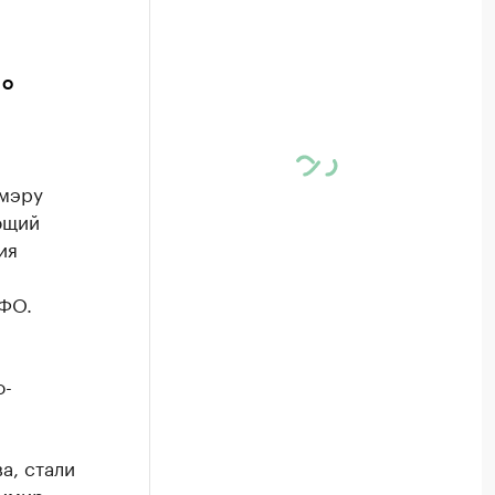
 о
 мэру
ющий
ия
СФО.
о-
а, стали
димир