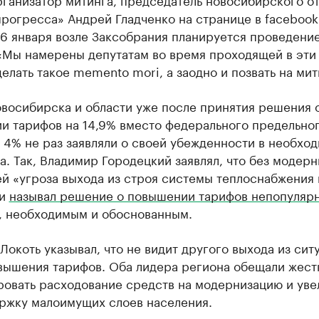
рогресса» Андрей Гладченко на странице в facebook
26 января возле Заксобрания планируется проведени
 «Мы намерены депутатам во время проходящей в эти
елать такое memento mori, а заодно и позвать на мит
овосибирска и области уже после принятия решения 
и тарифов на 14,9% вместо федерального предельно
 4% не раз заявляли о своей убежденности в необхо
а. Так, Владимир Городецкий заявлял, что без модер
й «угроза выхода из строя системы теплоснабжения
 и
называл решение о повышении тарифов непопуляр
, необходимым и обоснованным.
Локоть указывал, что не видит другого выхода из сит
вышения тарифов. Оба лидера региона обещали жест
ровать расходование средств на модернизацию и уве
ржку малоимущих слоев населения.