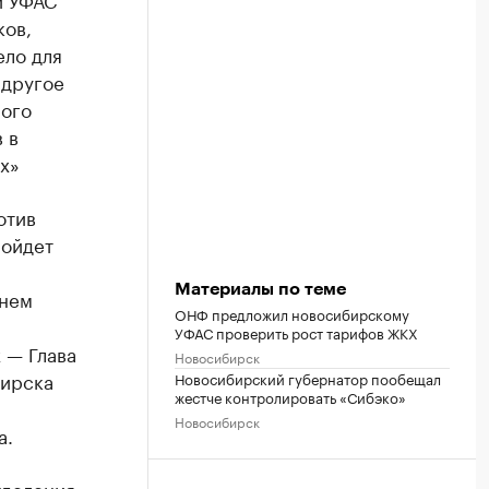
ков,
ело для
 другое
ного
 в
х»
отив
ройдет
Материалы по теме
 нем
ОНФ предложил новосибирскому
УФАС проверить рост тарифов ЖКХ
 — Глава
Новосибирск
бирска
Новосибирский губернатор пообещал
жестче контролировать «Сибэко»
Новосибирск
а.
тделения