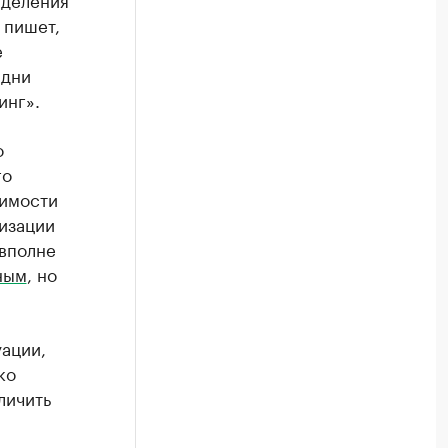
 пишет,
е
 дни
инг».
о
го
димости
низации
 вполне
ным
, но
уации,
ко
личить