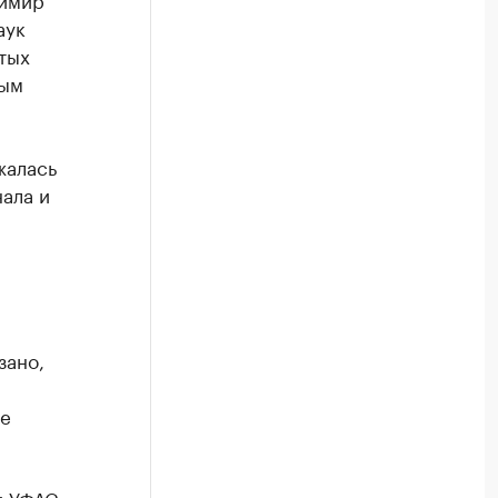
аук
тых
вым
жалась
ала и
зано,
же
и УФАС