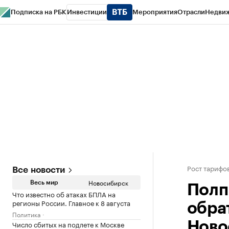
Подписка на РБК
Инвестиции
Мероприятия
Отрасли
Недви
РБК Курсы
РБК Life
Тренды
Визионеры
Национальные проекты
Горо
Спецпроекты СПб
Конференции СПб
Спецпроекты
Проверка конт
Рост тарифо
Все новости
Новосибирск
Весь мир
Полп
Что известно об атаках БПЛА на
регионы России. Главное к 8 августа
обра
Политика
Число сбитых на подлете к Москве
Ново