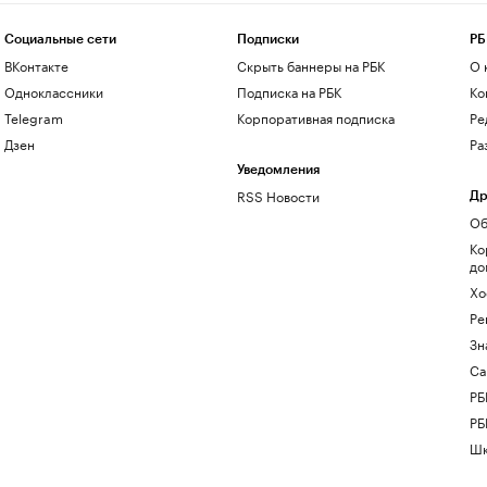
Социальные сети
Подписки
РБ
ВКонтакте
Скрыть баннеры на РБК
О 
Одноклассники
Подписка на РБК
Ко
Telegram
Корпоративная подписка
Ре
Дзен
Ра
Уведомления
RSS Новости
Др
Об
Ко
до
Хо
Ре
Зн
Са
РБ
РБ
Шк