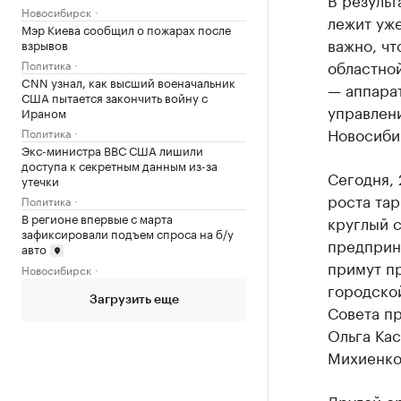
Новосибирск
лежит уже
Мэр Киева сообщил о пожарах после
важно, чт
взрывов
областно
Политика
CNN узнал, как высший военачальник
— аппарат
США пытается закончить войну с
управлени
Ираном
Новосиби
Политика
Экс-министра ВВС США лишили
доступа к секретным данным из-за
Сегодня, 
утечки
роста та
Политика
В регионе впервые с марта
круглый 
зафиксировали подъем спроса на б/у
предприни
авто
примут п
Новосибирск
городско
Загрузить еще
Совета п
Ольга Кас
Михиенко
Другой о