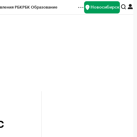
Новосибирск
вления РБК
РБК Образование
редитные рейтинги
Франшизы
Газета
ок наличной валюты
С