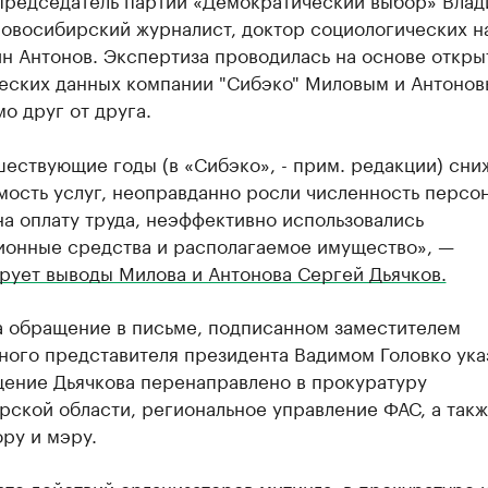
новосибирский журналист, доктор социологических н
н Антонов. Экспертиза проводилась на основе откры
еских данных компании "Сибэко" Миловым и Антоно
о друг от друга.
ествующие годы (в «Сибэко», - прим. редакции) сни
ость услуг, неоправданно росли численность персон
а оплату труда, неэффективно использовались
ионные средства и располагаемое имущество», —
рует выводы Милова и Антонова Сергей Дьячков.
на обращение в письме, подписанном заместителем
ного представителя президента Вадимом Головко ука
щение Дьячкова перенаправлено в прокуратуру
ской области, региональное управление ФАС, а так
ру и мэру.
ате действий организаторов митинга, в прокуратуре 