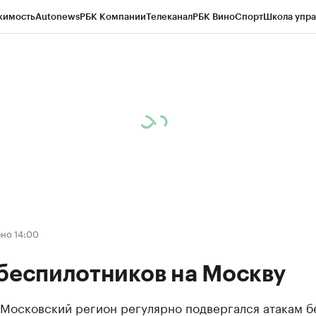
жимость
Autonews
РБК Компании
Телеканал
РБК Вино
Спорт
Школа упра
д
Стиль
Крипто
РБК Бизнес-среда
Дискуссионный клуб
Исследования
К
рагентов
Политика
Экономика
Бизнес
Технологии и медиа
Финансы
Рын
но 14:00
беспилотников на Москву
 Московский регион регулярно подвергался атакам б