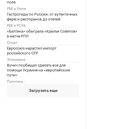
поле
РБК и Stone
Гастрогиды по России: от аутентичных
ферм и ресторанов до отелей
РБК и РСХБ
«Балтика» обыграла «Крылья Советов»
в матче РПЛ
Спорт
Евросоюз нарастил импорт
российского СПГ
Экономика
Вучич пообещал сделать все для
помощи Украине на «европейском
пути»
Политика
Загрузить еще