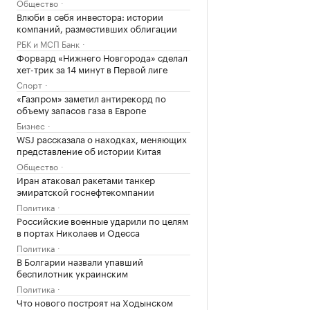
Общество
Влюби в себя инвестора: истории
компаний, разместивших облигации
РБК и МСП Банк
Форвард «Нижнего Новгорода» сделал
хет-трик за 14 минут в Первой лиге
Спорт
«Газпром» заметил антирекорд по
объему запасов газа в Европе
Бизнес
WSJ рассказала о находках, меняющих
представление об истории Китая
Общество
Иран атаковал ракетами танкер
эмиратской госнефтекомпании
Политика
Российские военные ударили по целям
в портах Николаев и Одесса
Политика
В Болгарии назвали упавший
беспилотник украинским
Политика
Что нового построят на Ходынском