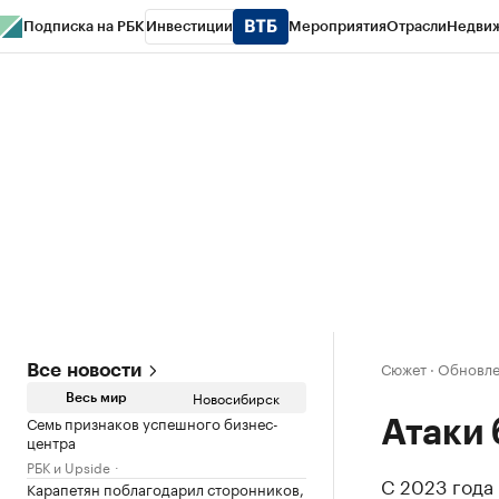
Подписка на РБК
Инвестиции
Мероприятия
Отрасли
Недви
РБК Курсы
РБК Life
Тренды
Визионеры
Национальные проекты
Горо
Спецпроекты СПб
Конференции СПб
Спецпроекты
Проверка конт
Сюжет
·
Обновле
Все новости
Новосибирск
Весь мир
Семь признаков успешного бизнес-
Атаки 
центра
РБК и Upside
С 2023 года
Карапетян поблагодарил сторонников,