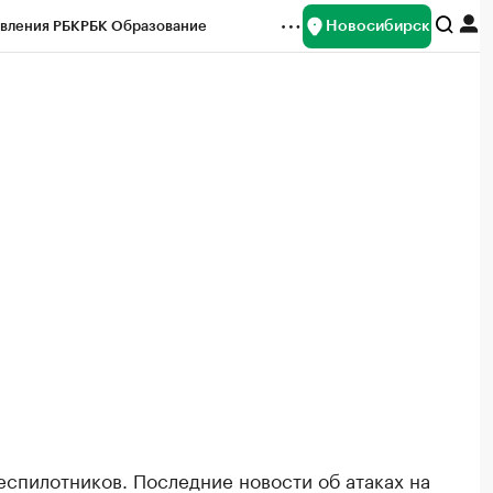
Новосибирск
вления РБК
РБК Образование
редитные рейтинги
Франшизы
Газета
ок наличной валюты
еспилотников. Последние новости об атаках на