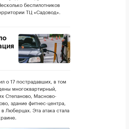
Несколько беспилотников
территории ТЦ «Садовод».
по
ация
л о 17 пострадавших, в том
ждены многоквартирный,
ях Степаново, Масново-
ово, здание фитнес-центра,
в Люберцах. Эта атака стала
краине.