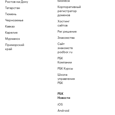
бизнеса
Ростов-на-Дону
Корпоративный
Татарстан
регистратор
Тюмень
доменов
Черноземье
Хостинг
сайтов
Кавказ
Рег.решения
Карелия
Знакомства
Мурманск
Сайт
Приморский
знакомств
край
podbor.ru
РБК
Компании
РБК Курсы
Школа
управления
РБК
РБК
Новости
iOS
Android