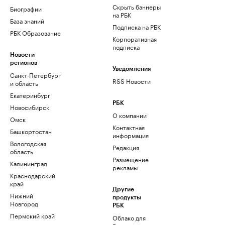
Скрыть баннеры
Биографии
на РБК
База знаний
Подписка на РБК
РБК Образование
Корпоративная
подписка
Новости
регионов
Уведомления
Санкт-Петербург
RSS Новости
и область
Екатеринбург
РБК
Новосибирск
О компании
Омск
Контактная
Башкортостан
информация
Вологодская
Редакция
область
Размещение
Калининград
рекламы
Краснодарский
край
Другие
Нижний
продукты
Новгород
РБК
Пермский край
Облако для