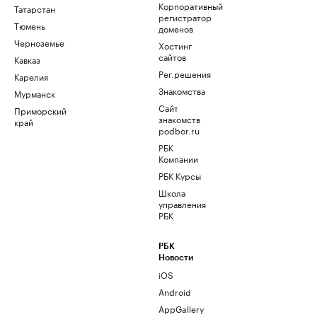
Корпоративный
Татарстан
регистратор
Тюмень
доменов
Черноземье
Хостинг
сайтов
Кавказ
Рег.решения
Карелия
Знакомства
Мурманск
Сайт
Приморский
знакомств
край
podbor.ru
РБК
Компании
РБК Курсы
Школа
управления
РБК
РБК
Новости
iOS
Android
AppGallery