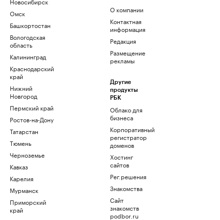
Новосибирск
О компании
Омск
Контактная
Башкортостан
информация
Вологодская
Редакция
область
Размещение
Калининград
рекламы
Краснодарский
край
Другие
Нижний
продукты
Новгород
РБК
Пермский край
Облако для
бизнеса
Ростов-на-Дону
Корпоративный
Татарстан
регистратор
Тюмень
доменов
Черноземье
Хостинг
сайтов
Кавказ
Рег.решения
Карелия
Знакомства
Мурманск
Сайт
Приморский
знакомств
край
podbor.ru