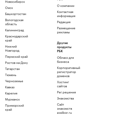
Новосибирск
О компании
Омск
Контактная
Башкортостан
информация
Вологодская
Редакция
область
Размещение
Калининград
рекламы
Краснодарский
край
Другие
Нижний
продукты
Новгород
РБК
Пермский край
Облако для
бизнеса
Ростов-на-Дону
Корпоративный
Татарстан
регистратор
Тюмень
доменов
Черноземье
Хостинг
сайтов
Кавказ
Рег.решения
Карелия
Знакомства
Мурманск
Сайт
Приморский
знакомств
край
podbor.ru