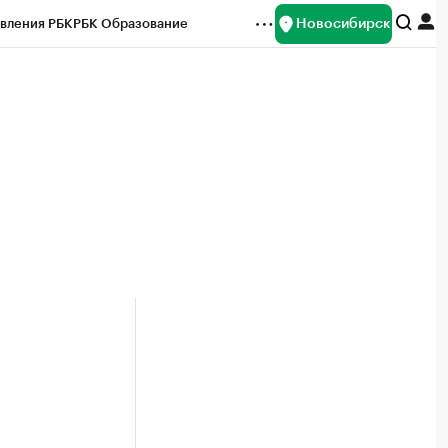
Новосибирск
вления РБК
РБК Образование
редитные рейтинги
Франшизы
Газета
ок наличной валюты