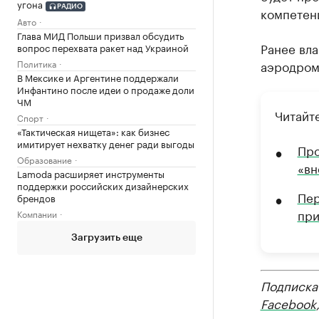
угона
РАДИО
компетен
Авто
Глава МИД Польши призвал обсудить
Ранее вл
вопрос перехвата ракет над Украиной
Политика
аэродром
В Мексике и Аргентине поддержали
Инфантино после идеи о продаже доли
ЧМ
Читайте
Спорт
«Тактическая нищета»: как бизнес
имитирует нехватку денег ради выгоды
Про
Образование
«вн
Lamoda расширяет инструменты
поддержки российских дизайнерских
Пер
брендов
при
Компании
Загрузить еще
Подписка
Facebook