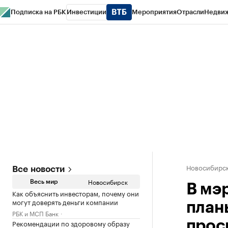
Подписка на РБК
Инвестиции
Мероприятия
Отрасли
Недви
РБК Курсы
РБК Life
Тренды
Визионеры
Национальные проекты
Горо
Спецпроекты СПб
Конференции СПб
Спецпроекты
Проверка конт
Новосибирс
Все новости
Новосибирск
Весь мир
В мэ
Как объяснить инвесторам, почему они
могут доверять деньги компании
план
РБК и МСП Банк
Рекомендации по здоровому образу
прос