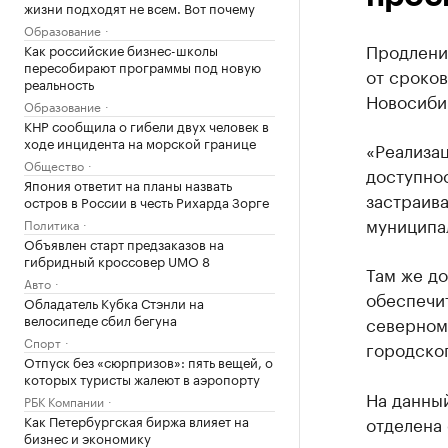
жизни подходят не всем. Вот почему
Образование
Продление
Как российские бизнес-школы
пересобирают программы под новую
от сроко
реальность
Новосиби
Образование
КНР сообщила о гибели двух человек в
ходе инцидента на морской границе
«Реализа
Общество
доступно
Япония ответит на планы назвать
застраива
остров в России в честь Рихарда Зорге
муниципа
Политика
Объявлен старт предзаказов на
гибридный кроссовер UMO 8
Там же до
Авто
обеспечит
Обладатель Кубка Стэнли на
велосипеде сбил бегуна
северном
Спорт
городско
Отпуск без «сюрпризов»: пять вещей, о
которых туристы жалеют в аэропорту
На данны
РБК Компании
Как Петербургская биржа влияет на
отделена
бизнес и экономику