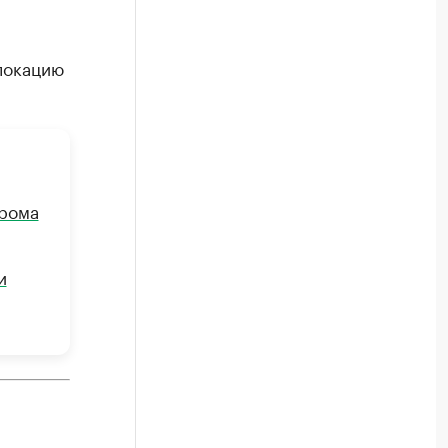
локацию
дрома
и