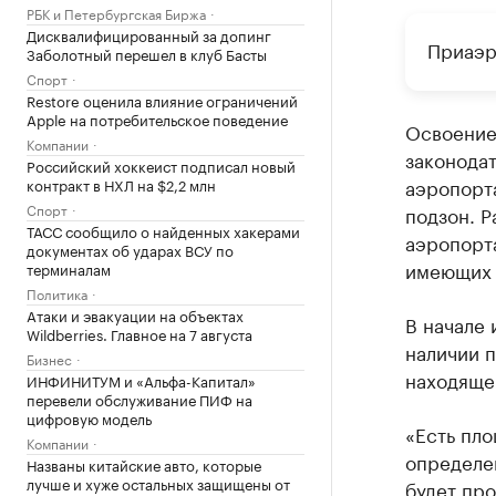
РБК и Петербургская Биржа
Дисквалифицированный за допинг
Приаэр
Заболотный перешел в клуб Басты
Спорт
Restore оценила влияние ограничений
Apple на потребительское поведение
Освоение
Компании
законодат
Российский хоккеист подписал новый
аэропорт
контракт в НХЛ на $2,2 млн
Спорт
подзон. Р
ТАСС сообщило о найденных хакерами
аэропорт
документах об ударах ВСУ по
имеющих 
терминалам
Политика
Атаки и эвакуации на объектах
В начале 
Wildberries. Главное на 7 августа
наличии п
Бизнес
находяще
ИНФИНИТУМ и «Альфа-Капитал»
перевели обслуживание ПИФ на
цифровую модель
«Есть пло
Компании
определе
Названы китайские авто, которые
лучше и хуже остальных защищены от
будет про