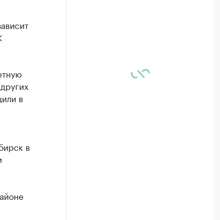
зависит
К
ртную
 других
щили в
бирск в
и
районе