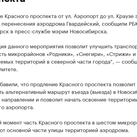
 Красного проспекта от ул. Аэропорт до ул. Краузе 
в перенесения аэродрома Гвардейский, сообщили РБ
рск в пресс-службе мэрии Новосибирска.
ция данного мероприятия позволит улучшить транспо
сть микрорайонов «Родники», «Снегири», «Стрижи» и
емых территорий в северной части города", — сооб
литете.
бавили, что продление Красного проспекта позволит
ь альтернативный маршрут въезда (выезда) в Новоси
 направлении и позволит начать освоение территори
го аэропорта.
й момент часть Красного проспекта в шестом микро
 от основной части улицы территорией аэродрома.