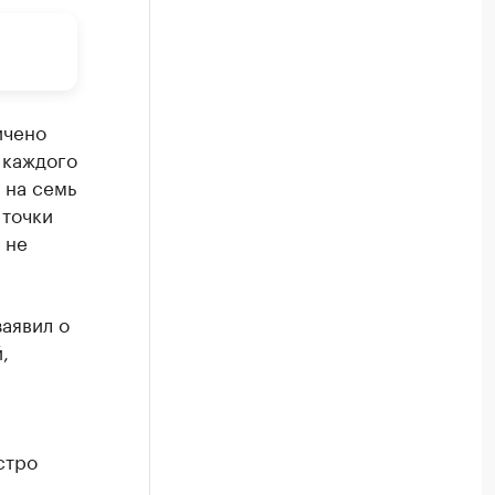
ичено
 каждого
 на семь
 точки
 не
аявил о
,
стро