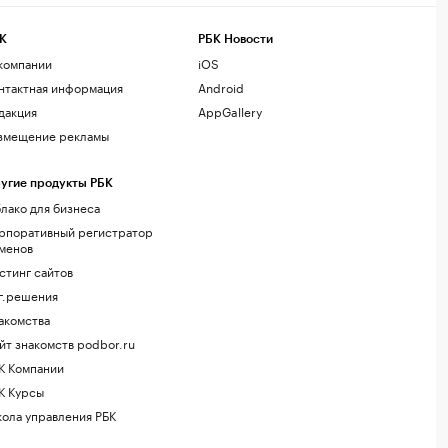
К
РБК Новости
компании
iOS
нтактная информация
Android
дакция
AppGallery
змещение рекламы
угие продукты РБК
лако для бизнеса
рпоративный регистратор
менов
стинг сайтов
г.решения
акомства
йт знакомств podbor.ru
К Компании
К Курсы
ола управления РБК