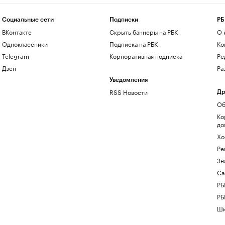
Социальные сети
Подписки
РБ
ВКонтакте
Скрыть баннеры на РБК
О 
Одноклассники
Подписка на РБК
Ко
Telegram
Корпоративная подписка
Ре
Дзен
Ра
Уведомления
RSS Новости
Др
Об
Ко
до
Хо
Ре
Зн
Са
РБ
РБ
Шк