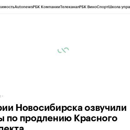
жимость
Autonews
РБК Компании
Телеканал
РБК Вино
Спорт
Школа упра
д
Стиль
Крипто
РБК Бизнес-среда
Дискуссионный клуб
Исследования
К
рагентов
Политика
Экономика
Бизнес
Технологии и медиа
Финансы
Рын
к
рии Новосибирска озвучили
ы по продлению Красного
пекта