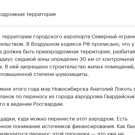
одромная территория
 территории городского аэропорта Северный огран
ельством. В Воздушном кодексе РФ прописано, что у
а должна быть приаэродромная территория, разбитая
адиус седьмой зоны определен 30 км от контрольной
а. В ней запрещено строительство жилых помещений,
повышенной степени шумозащиты.
июня этого года мэр Новосибирска Анатолий Локоть з
ланов по переносу из города аэродрома Гвардейский
го в ведении Росгвардии.
щадки, куда можно перенести этот аэродром. Есть
нное понимание источников финансирования. Как бы
изводиться перенос этой площадки — это уже не