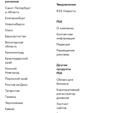
регионов
Уведомления
Санкт-Петербург
RSS Новости
и область
Екатеринбург
РБК
Новосибирск
О компании
Омск
Контактная
Башкортостан
информация
Вологодская
Редакция
область
Размещение
Калининград
рекламы
Краснодарский
край
Другие
Нижний
продукты
Новгород
РБК
Пермский край
Облако для
бизнеса
Ростов-на-Дону
Корпоративный
Татарстан
регистратор
Тюмень
доменов
Черноземье
Хостинг
сайтов
Кавказ