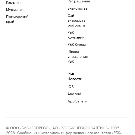
Рег.решения
Карелия
Знакомства
Мурманск
Сайт
Приморский
знакомств
край
podbor.ru
РБК
Компании
РБК Курсы
Школа
управления
РБК
РБК
Новости
iOS
Android
AppGallery
© ООО «БИЗНЕСПРЕСС», АО «РОСБИЗНЕСКОНСАЛТИНГ», 1995–
2026. Сообщения и материалы информационного агентства «РБК»