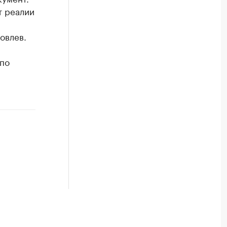
т реалии
овлев.
 по