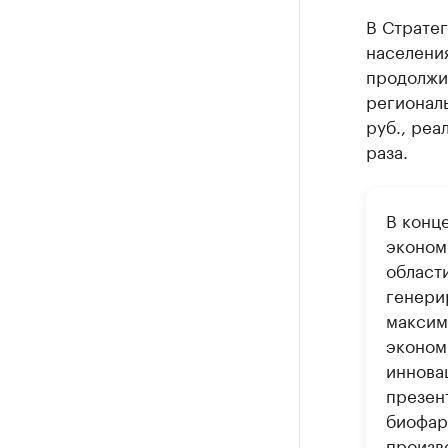
В Стратег
населения
продолжит
региональ
руб., реа
раза.
В конц
эконом
област
генери
максим
эконом
иннова
презен
биофар
произв