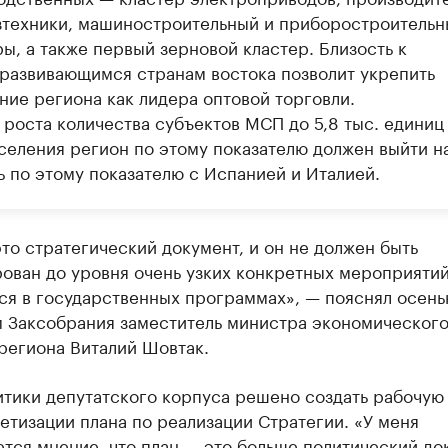
зтехники, машиностроительный и приборостроительн
ы, а также первый зерновой кластер. Близость к
развивающимся странам востока позволит укрепить
ние региона как лидера оптовой торговли.
 роста количества субъектов МСП до 5,8 тыс. единиц 
аселения регион по этому показателю должен выйти н
ь по этому показателю с Испанией и Италией.
то стратегический документ, и он не должен быть
ован до уровня очень узких конкретных мероприятий
ся в государственных программах», — пояснял осен
м Заксобрания заместитель министра экономическог
региона Виталий Шовтак.
итики депутатского корпуса решено создать рабочую
етизации плана по реализации Стратегии. «У меня
тся мнение, что план — это больше политический до