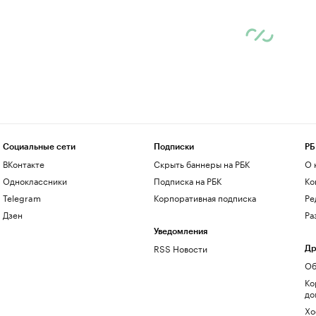
Социальные сети
Подписки
РБ
ВКонтакте
Скрыть баннеры на РБК
О 
Одноклассники
Подписка на РБК
Ко
Telegram
Корпоративная подписка
Ре
Дзен
Ра
Уведомления
RSS Новости
Др
Об
Ко
до
Хо