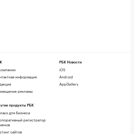
К
РБК Новости
компании
iOS
нтактная информация
Android
дакция
AppGallery
змещение рекламы
угие продукты РБК
лако для бизнеса
рпоративный регистратор
менов
стинг сайтов