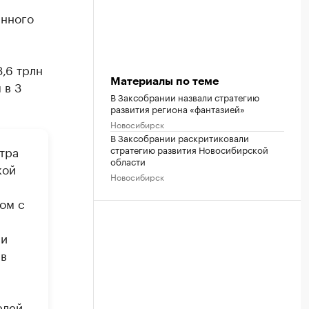
янного
3,6 трлн
Материалы по теме
 в 3
В Заксобрании назвали стратегию
развития региона «фантазией»
Новосибирск
В Заксобрании раскритиковали
тра
стратегию развития Новосибирской
области
кой
Новосибирск
ом с
 и
 в
елей