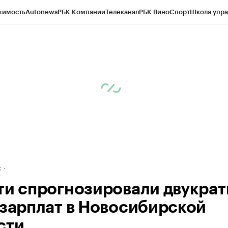
жимость
Autonews
РБК Компании
Телеканал
РБК Вино
Спорт
Школа упра
д
Стиль
Крипто
РБК Бизнес-среда
Дискуссионный клуб
Исследования
К
рагентов
Политика
Экономика
Бизнес
Технологии и медиа
Финансы
Рын
к
ти спрогнозировали двукра
 зарплат в Новосибирской
сти