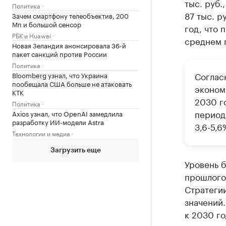
тыс. руб.
Политика
87 тыс. р
Зачем смартфону телеобъектив, 200
Мп и большой сенсор
год, что 
РБК и Huawei
среднем 
Новая Зеландия анонсировала 36-й
пакет санкций против России
Политика
Соглас
Bloomberg узнал, что Украина
пообещала США больше не атаковать
эконом
КТК
2030 г
Политика
период
Axios узнал, что OpenAI замедлила
разработку ИИ-модели Astra
3,6-5,6
Технологии и медиа
Загрузить еще
Уровень б
прошлого 
Стратегии
значений.
к 2030 го