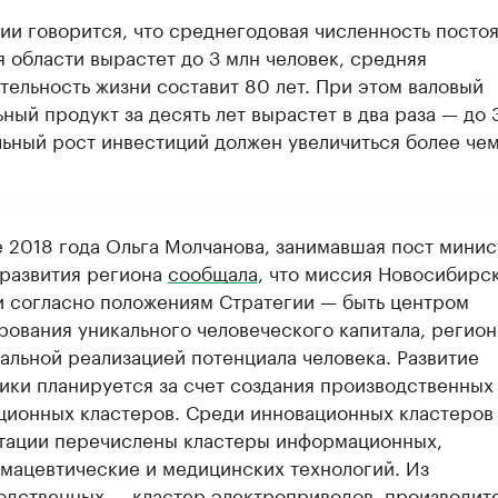
ии говорится, что среднегодовая численность посто
 области вырастет до 3 млн человек, средняя
ельность жизни составит 80 лет. При этом валовый
ный продукт за десять лет вырастет в два раза — до 
льный рост инвестиций должен увеличиться более чем
е 2018 года Ольга Молчанова, занимавшая пост минис
развития региона
сообщала
, что миссия Новосибирс
и согласно положениям Стратегии — быть центром
рования уникального человеческого капитала, регион
альной реализацией потенциала человека. Развитие
ики планируется за счет создания производственных
ционных кластеров. Среди инновационных кластеров
тации перечислены кластеры информационных,
мацевтические и медицинских технологий. Из
одственных — кластер электроприводов, производит