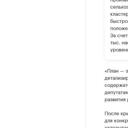
сельхо
кластер
быстро
положе
За счет
тыс. н
уровен
«План — э
детализир
содержат
депутата
развития 
После кр
для конкр
складывае