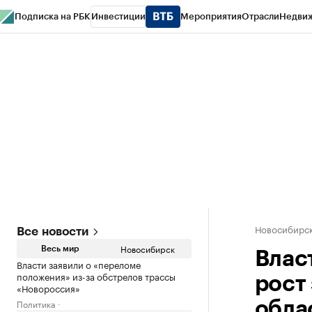
Подписка на РБК
Инвестиции
Мероприятия
Отрасли
Недви
РБК Курсы
РБК Life
Тренды
Визионеры
Национальные проекты
Горо
Спецпроекты СПб
Конференции СПб
Спецпроекты
Проверка конт
Новосибирс
Все новости
Новосибирск
Весь мир
Влас
Власти заявили о «переломе
положения» из-за обстрелов трассы
рост
«Новороссия»
Политика
обла