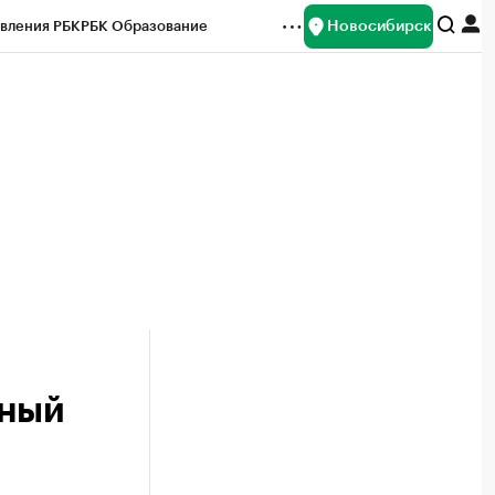
Новосибирск
вления РБК
РБК Образование
редитные рейтинги
Франшизы
Газета
ок наличной валюты
тный