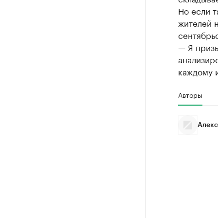
Но если т
жителей н
сентябрьс
— Я призы
анализиро
каждому 
Авторы
Алекс