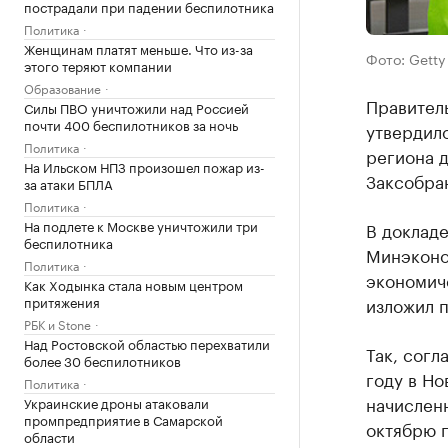
пострадали при падении беспилотника
Политика
Женщинам платят меньше. Что из-за
Фото: Getty
этого теряют компании
Образование
Правител
Силы ПВО уничтожили над Россией
почти 400 беспилотников за ночь
утвердил
Политика
региона д
На Ильском НПЗ произошел пожар из-
Заксобра
за атаки БПЛА
Политика
На подлете к Москве уничтожили три
В докладе
беспилотника
Минэконо
Политика
экономич
Как Ходынка стала новым центром
изложил 
притяжения
РБК и Stone
Над Ростовской областью перехватили
Так, согл
более 30 беспилотников
году в Н
Политика
начисленн
Украинские дроны атаковали
промпредприятие в Самарской
октябрю п
области