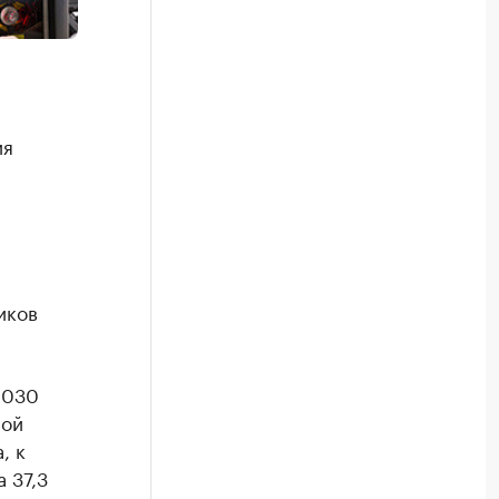
ия
и
иков
2030
ной
, к
 37,3