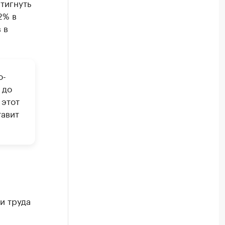
стигнуть
2% в
 в
о-
 до
 этот
тавит
и труда