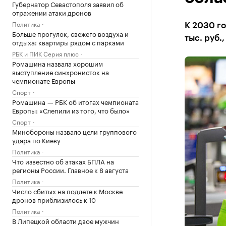
Губернатор Севастополя заявил об
отражении атаки дронов
Политика
К 2030 го
Больше прогулок, свежего воздуха и
тыс. руб.
отдыха: квартиры рядом с парками
РБК и ПИК Серия плюс
Ромашина назвала хорошим
выступление синхронисток на
чемпионате Европы
Спорт
Ромашина — РБК об итогах чемпионата
Европы: «Слепили из того, что было»
Спорт
Минобороны назвало цели группового
удара по Киеву
Политика
Что известно об атаках БПЛА на
регионы России. Главное к 8 августа
Политика
Число сбитых на подлете к Москве
дронов приблизилось к 10
Политика
В Липецкой области двое мужчин