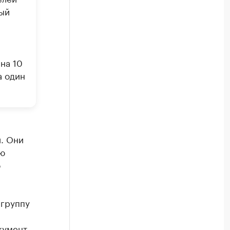
ый
на 10
а один
. Они
ью
о
 группу
кумент.