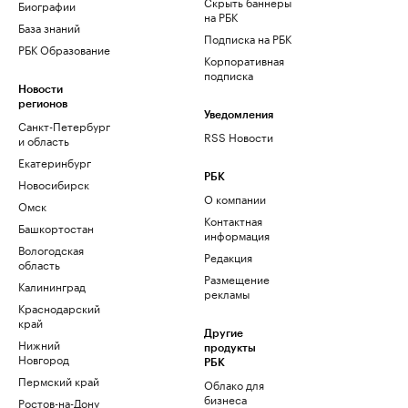
Скрыть баннеры
Биографии
на РБК
База знаний
Подписка на РБК
РБК Образование
Корпоративная
подписка
Новости
регионов
Уведомления
Санкт-Петербург
RSS Новости
и область
Екатеринбург
РБК
Новосибирск
О компании
Омск
Контактная
Башкортостан
информация
Вологодская
Редакция
область
Размещение
Калининград
рекламы
Краснодарский
край
Другие
Нижний
продукты
Новгород
РБК
Пермский край
Облако для
бизнеса
Ростов-на-Дону