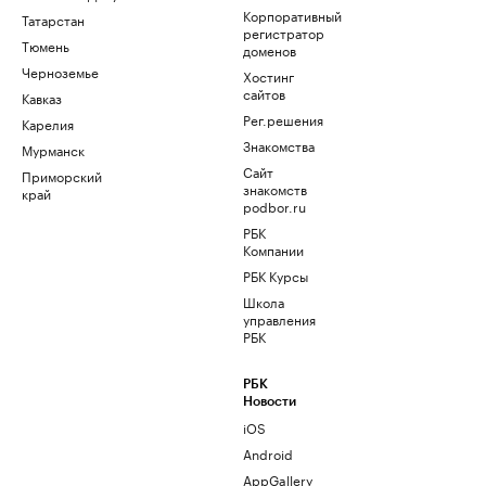
Корпоративный
Татарстан
регистратор
Тюмень
доменов
Черноземье
Хостинг
сайтов
Кавказ
Рег.решения
Карелия
Знакомства
Мурманск
Сайт
Приморский
знакомств
край
podbor.ru
РБК
Компании
РБК Курсы
Школа
управления
РБК
РБК
Новости
iOS
Android
AppGallery