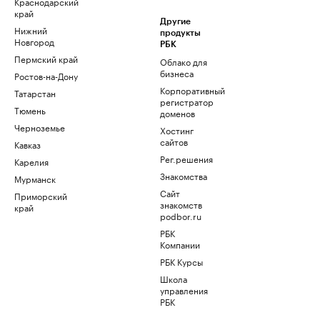
Краснодарский
край
Другие
Нижний
продукты
Новгород
РБК
Пермский край
Облако для
бизнеса
Ростов-на-Дону
Корпоративный
Татарстан
регистратор
Тюмень
доменов
Черноземье
Хостинг
сайтов
Кавказ
Рег.решения
Карелия
Знакомства
Мурманск
Сайт
Приморский
знакомств
край
podbor.ru
РБК
Компании
РБК Курсы
Школа
управления
РБК