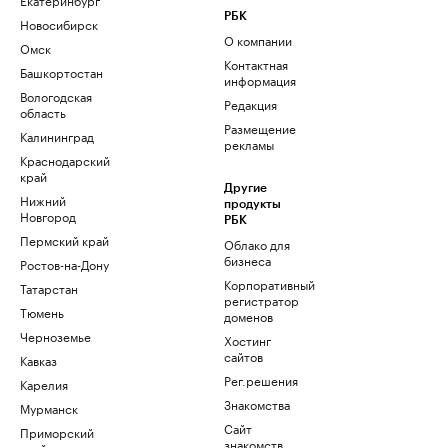
РБК
Новосибирск
О компании
Омск
Контактная
Башкортостан
информация
Вологодская
Редакция
область
Размещение
Калининград
рекламы
Краснодарский
край
Другие
Нижний
продукты
Новгород
РБК
Пермский край
Облако для
бизнеса
Ростов-на-Дону
Корпоративный
Татарстан
регистратор
Тюмень
доменов
Черноземье
Хостинг
сайтов
Кавказ
Рег.решения
Карелия
Знакомства
Мурманск
Сайт
Приморский
знакомств
край