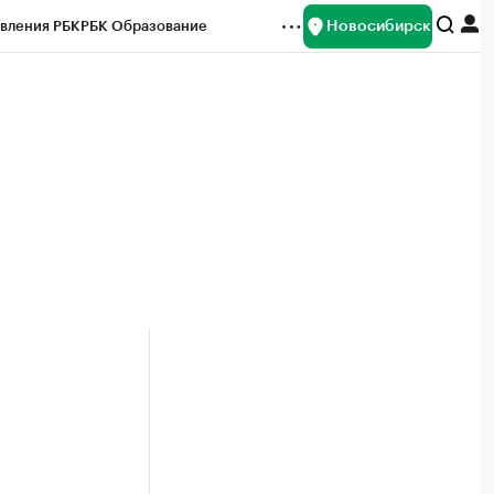
Новосибирск
вления РБК
РБК Образование
редитные рейтинги
Франшизы
Газета
ок наличной валюты