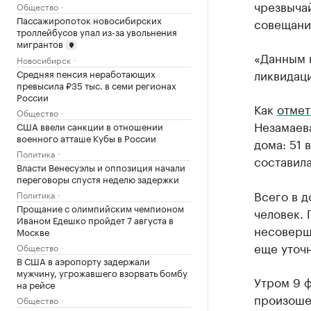
чрезвыча
Общество
Пассажиропоток новосибирских
совещани
троллейбусов упал из-за увольнения
мигрантов
«Данным 
Новосибирск
ликвидаци
Средняя пенсия неработающих
превысила ₽35 тыс. в семи регионах
России
Как
отмет
Общество
Незамаев
США ввели санкции в отношении
военного атташе Кубы в России
дома: 51 
Политика
составила
Власти Венесуэлы и оппозиция начали
переговоры спустя неделю задержки
Всего в 
Политика
Прощание с олимпийским чемпионом
человек. 
Иваном Едешко пройдет 7 августа в
несоверше
Москве
еще уточн
Общество
В США в аэропорту задержали
мужчину, угрожавшего взорвать бомбу
Утром 9 ф
на рейсе
произошел
Общество