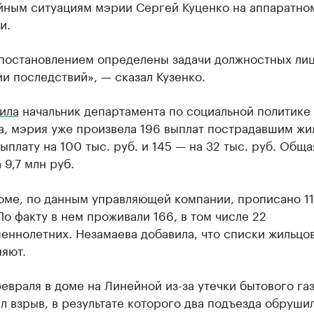
йным ситуациям мэрии Сергей Куценко на аппаратно
и.
постановлением определены задачи должностных лиц
и последствий», — сказал Кузенко.
ила
начальник департамента по социальной политике
а, мэрия уже произвела 196 выплат пострадавшим жи
выплату на 100 тыс. руб. и 145 — на 32 тыс. руб. Общ
 9,7 млн руб.
доме, по данным управляющей компании, прописано 1
По факту в нем проживали 166, в том числе 22
ннолетних. Незамаева добавила, что списки жильцов
яют.
евраля в доме на Линейной из-за утечки бытового га
 взрыв, в результате которого два подъезда обрушил