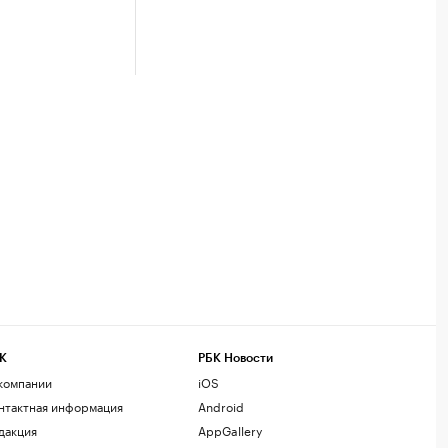
К
РБК Новости
компании
iOS
нтактная информация
Android
дакция
AppGallery