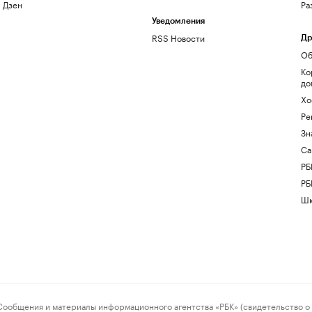
Дзен
Ра
Уведомления
RSS Новости
Др
Об
Ко
до
Хо
Ре
Зн
Са
РБ
РБ
Шк
ения и материалы информационного агентства «РБК» (свидетельство о 