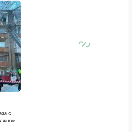
аза с
тажном