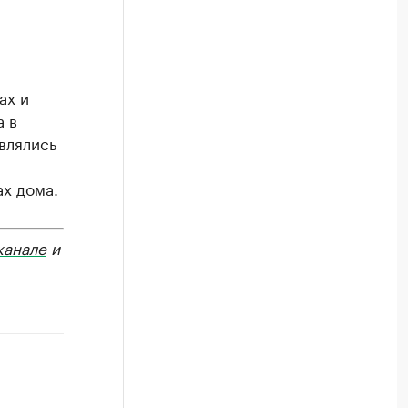
ах и
а в
влялись
ах дома.
канале
и