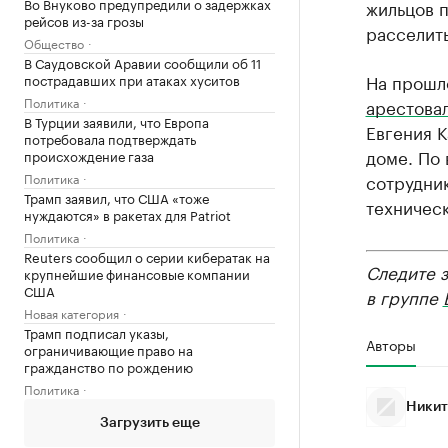
Во Внуково предупредили о задержках
жильцов п
рейсов из-за грозы
расселить
Общество
В Саудовской Аравии сообщили об 11
На прошл
пострадавших при атаках хуситов
Политика
арестова
В Турции заявили, что Европа
Евгения К
потребовала подтверждать
доме. По 
происхождение газа
сотрудни
Политика
Трамп заявил, что США «тоже
техническ
нуждаются» в ракетах для Patriot
Политика
Reuters сообщил о серии кибератак на
Следите 
крупнейшие финансовые компании
США
в группе
Новая категория
Трамп подписал указы,
Авторы
ограничивающие право на
гражданство по рождению
Политика
Никит
Загрузить еще