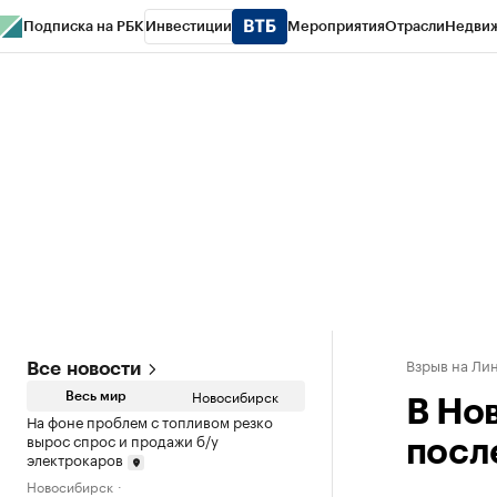
Подписка на РБК
Инвестиции
Мероприятия
Отрасли
Недви
РБК Курсы
РБК Life
Тренды
Визионеры
Национальные проекты
Горо
Спецпроекты СПб
Конференции СПб
Спецпроекты
Проверка конт
Взрыв на Ли
Все новости
Новосибирск
Весь мир
В Но
На фоне проблем с топливом резко
вырос спрос и продажи б/у
посл
электрокаров
Новосибирск