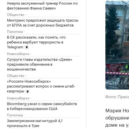
Умерла заслуженный тренер России по
фехтованию Фаина Саевич
Общество
Минтранс предложил защищать трассы
от БПЛА за счет дорожных бюджетов
Политика
В СК рассказали, как понять, что
ребенка вербуют террористы в
Telegram
Новосибирск
Супруге главы издательства «Джем»
предъявили обвинение в
мошенничестве
Общество
«Россети Новосибирск»
рассматривают вопрос о смене штаб-
квартиры
Фото: Прес
Новосибирск
Bloomberg узнал о серии самоубийств
в Киберкомандовании США
Мэрия Нов
Политика
обрушени
Землетрясение магнитудой 4,1
доме на у
произошло в Туве