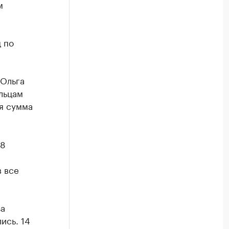
м
 по
 Ольга
льцам
ая сумма
18
 все
за
ись. 14