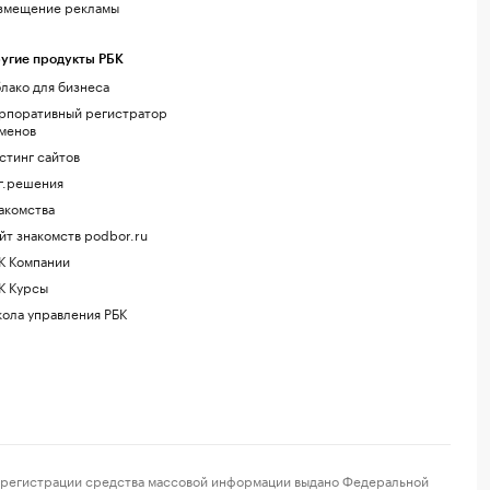
змещение рекламы
угие продукты РБК
лако для бизнеса
рпоративный регистратор
менов
стинг сайтов
г.решения
акомства
йт знакомств podbor.ru
К Компании
К Курсы
ола управления РБК
регистрации средства массовой информации выдано Федеральной