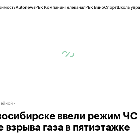
жимость
Autonews
РБК Компании
Телеканал
РБК Вино
Спорт
Школа упра
д
Стиль
Крипто
РБК Бизнес-среда
Дискуссионный клуб
Исследования
К
рагентов
Политика
Экономика
Бизнес
Технологии и медиа
Финансы
Рын
нейной
восибирске ввели режим ЧС
е взрыва газа в пятиэтажке