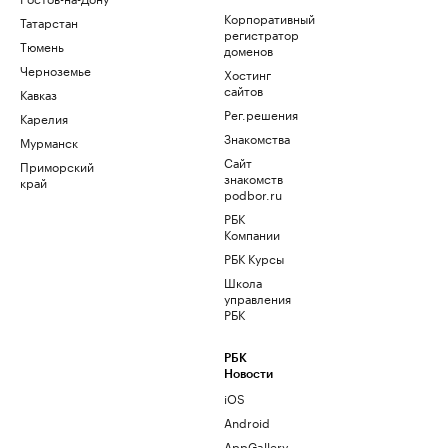
Корпоративный
Татарстан
регистратор
Тюмень
доменов
Черноземье
Хостинг
сайтов
Кавказ
Рег.решения
Карелия
Знакомства
Мурманск
Сайт
Приморский
знакомств
край
podbor.ru
РБК
Компании
РБК Курсы
Школа
управления
РБК
РБК
Новости
iOS
Android
AppGallery