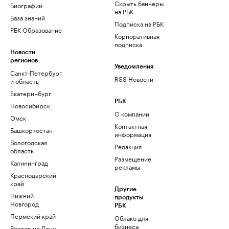
Скрыть баннеры
Биографии
на РБК
База знаний
Подписка на РБК
РБК Образование
Корпоративная
подписка
Новости
регионов
Уведомления
Санкт-Петербург
RSS Новости
и область
Екатеринбург
РБК
Новосибирск
О компании
Омск
Контактная
Башкортостан
информация
Вологодская
Редакция
область
Размещение
Калининград
рекламы
Краснодарский
край
Другие
Нижний
продукты
Новгород
РБК
Пермский край
Облако для
бизнеса
Ростов-на-Дону