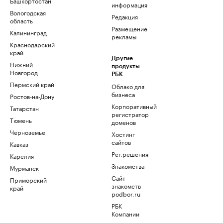
Башкортостан
информация
Вологодская
Редакция
область
Размещение
Калининград
рекламы
Краснодарский
край
Другие
Нижний
продукты
Новгород
РБК
Пермский край
Облако для
бизнеса
Ростов-на-Дону
Корпоративный
Татарстан
регистратор
Тюмень
доменов
Черноземье
Хостинг
сайтов
Кавказ
Рег.решения
Карелия
Знакомства
Мурманск
Сайт
Приморский
знакомств
край
podbor.ru
РБК
Компании