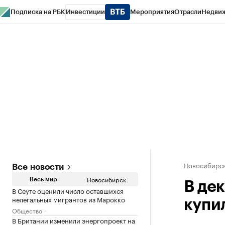
Подписка на РБК
Инвестиции
Мероприятия
Отрасли
Недви
РБК Курсы
РБК Life
Тренды
Визионеры
Национальные проекты
Горо
Спецпроекты СПб
Конференции СПб
Спецпроекты
Проверка конт
Новосибирс
Все новости
Новосибирск
Весь мир
В де
В Сеуте оценили число оставшихся
нелегальных мигрантов из Марокко
купи
Общество
В Британии изменили энергопроект на