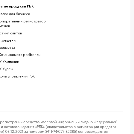
угие продукты РБК
лако для бизнеса
рпоративный регистратор
менов
стинг сайтов
г.решения
акомства
йт знакомств podbor.ru
К Компании
К Курсы
ола управления РБК
регистрации средства массовой информации выдано Федеральной
и сетевого издания «РБК» (свидетельство о регистрации средства
ор) 03.12.2021 за номером ЭЛ №ФС77-82385) сопровождаются