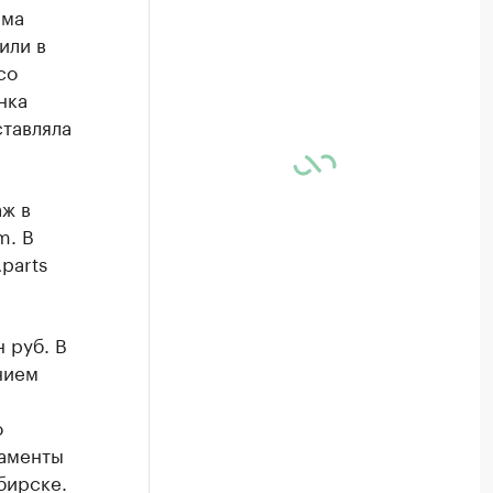
мма
или в
со
нка
ставляла
ж в
m. В
parts
 руб. В
нием
о
таменты
бирске.