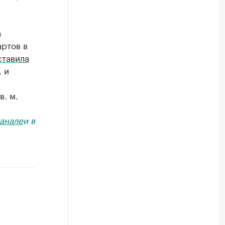
з
ртов в
ставила
, и
в. м.
анале
и в