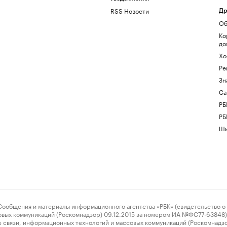
RSS Новости
Др
Об
Ко
до
Хо
Ре
Зн
Са
РБ
РБ
Шк
ения и материалы информационного агентства «РБК» (свидетельство о 
овых коммуникаций (Роскомнадзор) 09.12.2015 за номером ИА №ФС77-63848) 
 связи, информационных технологий и массовых коммуникаций (Роскомнадз