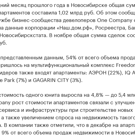
дний месяц прошлого года в Новосибирске общая су
артаментов составила 1,02 млрд руб. Об этом сообщ
ужбе бизнес-сообщества девелоперов One Company 
на данные корпорации «Наш.дом.рф», Росреестра, Ба
Новосибирскстата. В ноябре общая сумма сделок со
уб.
 представленным данным, 54% от всего объема прода
пришлось на мультифункциональный комплекс Freedo
идеров также входят апартаменты: АЭРОН (22%), IQ A
me Park (7%) и GAGARIN CITY (3%).
тоимость одного юнита выросла на 4,8% — до 5,4 млн
any рост стоимости апартаментов связали с улучше
 сервиса и инфраструктуры при строительстве новых
 а также увеличением спроса на недвижимость таког
. В компании также отметили, что в декабре на апар
 9% от всего объема продаж недвижимости в Новоси