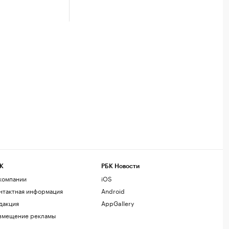
К
РБК Новости
компании
iOS
нтактная информация
Android
дакция
AppGallery
змещение рекламы