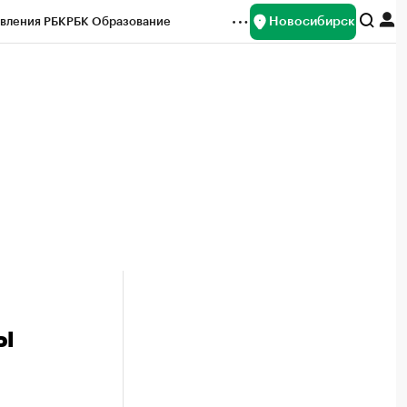
Новосибирск
вления РБК
РБК Образование
редитные рейтинги
Франшизы
Газета
ок наличной валюты
ы