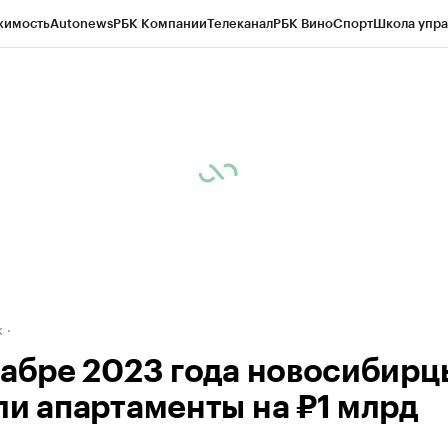
жимость
Autonews
РБК Компании
Телеканал
РБК Вино
Спорт
Школа упра
д
Стиль
Крипто
РБК Бизнес-среда
Дискуссионный клуб
Исследования
К
рагентов
Политика
Экономика
Бизнес
Технологии и медиа
Финансы
Рын
к
кабре 2023 года новосибирц
ли апартаменты на ₽1 млрд