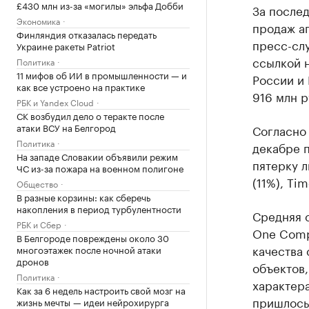
£430 млн из-за «могилы» эльфа Добби
За после
Экономика
продаж ап
Финляндия отказалась передать
пресс-сл
Украине ракеты Patriot
ссылкой 
Политика
11 мифов об ИИ в промышленности — и
России и 
как все устроено на практике
916 млн р
РБК и Yandex Cloud
СК возбудил дело о теракте после
атаки ВСУ на Белгород
Согласно
Политика
декабре 
На западе Словакии объявили режим
пятерку л
ЧС из-за пожара на военном полигоне
(11%), Ti
Общество
В разные корзины: как сберечь
накопления в период турбулентности
Средняя с
РБК и Сбер
One Comp
В Белгороде повреждены около 30
качества
многоэтажек после ночной атаки
дронов
объектов,
Политика
характера
Как за 6 недель настроить свой мозг на
пришлось
жизнь мечты — идеи нейрохирурга