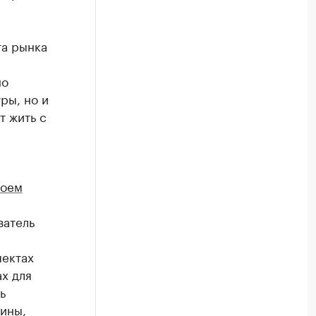
та рынка
но
ры, но и
т жить с
воем
затель
пектах
х для
ь
ины,