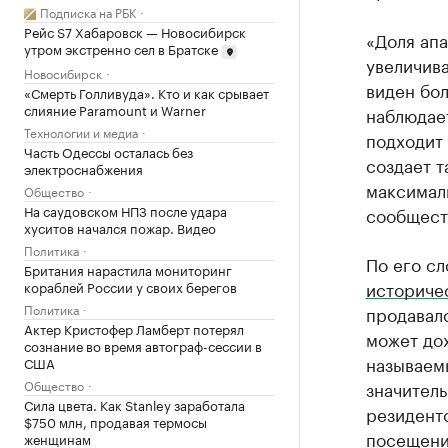
Подписка на РБК
Рейс S7 Хабаровск — Новосибирск
«Доля ап
утром экстренно сел в Братске
увеличива
Новосибирск
виден бол
«Смерть Голливуда». Кто и как срывает
слияние Paramount и Warner
наблюдае
Технологии и медиа
подходит 
Часть Одессы осталась без
создает т
электроснабжения
максимал
Общество
На саудовском НПЗ после удара
сообщест
хуситов начался пожар. Видео
Политика
По его с
Британия нарастила мониторинг
историче
кораблей России у своих берегов
Политика
продавало
Актер Кристофер Ламберт потерял
может дох
сознание во время автограф-сессии в
называем
США
Общество
значитель
Сила цвета. Как Stanley заработала
резиденто
$750 млн, продавая термосы
посещения
женщинам