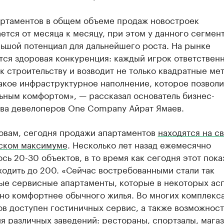
артаментов в общем объеме продаж новостроек
ется от месяца к месяцу, при этом у данного сегмен
ьшой потенциал для дальнейшего роста. На рынке
тся здоровая конкуренция: каждый игрок ответствен
к строительству и возводит не только квадратные мет
акое инфраструктурное наполнение, которое позволи
ьным комфортом», — рассказал основатель бизнес-
ва девелоперов One Company Айрат Ямаев.
ловам, сегодня продажи апартаментов
находятся на с
ском максимуме
. Несколько лет назад ежемесячно
сь 20-30 объектов, в то время как сегодня этот пока
одить до 200. «Сейчас востребованными стали так
ые сервисные апартаменты, которые в некоторых ас
но комфортнее обычного жилья. Во многих комплекса
в доступен гостиничных сервис, а также возможност
 различных заведений: рестораны, спортзалы, магаз