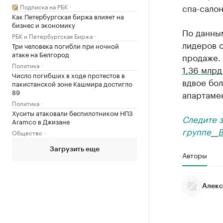
спа-салон
Подписка на РБК
Как Петербургская биржа влияет на
бизнес и экономику
По данны
РБК и Петербургская Биржа
лидеров с
Три человека погибли при ночной
атаке на Белгород
продаже.
Политика
1,36 млрд
Число погибших в ходе протестов в
вдвое бол
пакистанской зоне Кашмира достигло
89
апартамен
Политика
Хуситы атаковали беспилотником НПЗ
Следите 
Aramco в Джизане
группе
__
В
Общество
Загрузить еще
Авторы
Алекс