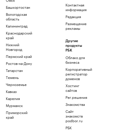
Контактная
Башкортостан
информация
Вологодская
Редакция
область
Размещение
Калининград
рекламы
Краснодарский
край
Другие
Нижний
продукты
Новгород
РБК
Пермский край
Облако для
бизнеса
Ростов-на-Дону
Корпоративный
Татарстан
регистратор
Тюмень
доменов
Черноземье
Хостинг
сайтов
Кавказ
Рег.решения
Карелия
Знакомства
Мурманск
Сайт
Приморский
знакомств
край
podbor.ru
РБК