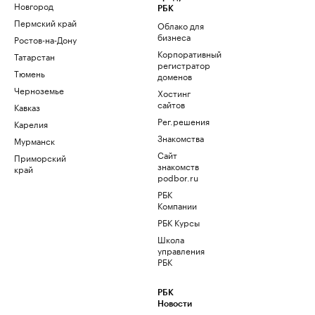
Новгород
РБК
Пермский край
Облако для
бизнеса
Ростов-на-Дону
Корпоративный
Татарстан
регистратор
Тюмень
доменов
Черноземье
Хостинг
сайтов
Кавказ
Рег.решения
Карелия
Знакомства
Мурманск
Сайт
Приморский
знакомств
край
podbor.ru
РБК
Компании
РБК Курсы
Школа
управления
РБК
РБК
Новости