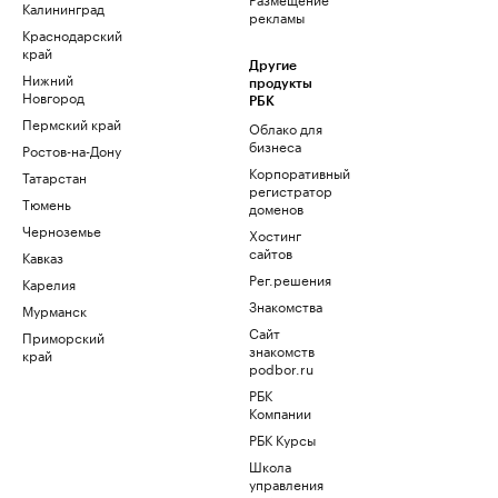
Калининград
рекламы
Краснодарский
край
Другие
Нижний
продукты
Новгород
РБК
Пермский край
Облако для
бизнеса
Ростов-на-Дону
Корпоративный
Татарстан
регистратор
Тюмень
доменов
Черноземье
Хостинг
сайтов
Кавказ
Рег.решения
Карелия
Знакомства
Мурманск
Сайт
Приморский
знакомств
край
podbor.ru
РБК
Компании
РБК Курсы
Школа
управления