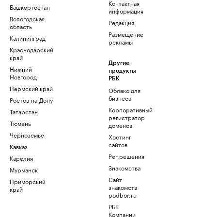
Контактная
Башкортостан
информация
Вологодская
Редакция
область
Размещение
Калининград
рекламы
Краснодарский
край
Другие
Нижний
продукты
Новгород
РБК
Пермский край
Облако для
бизнеса
Ростов-на-Дону
Корпоративный
Татарстан
регистратор
Тюмень
доменов
Черноземье
Хостинг
сайтов
Кавказ
Рег.решения
Карелия
Знакомства
Мурманск
Сайт
Приморский
знакомств
край
podbor.ru
РБК
Компании